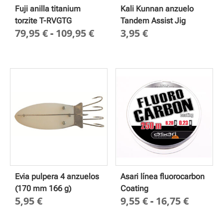
Fuji anilla titanium
Kali Kunnan anzuelo
torzite T-RVGTG
Tandem Assist Jig
Rango
79,95
€
-
109,95
€
3,95
€
de
precios:
desde
79,95 €
hasta
109,95 €
Evia pulpera 4 anzuelos
Asari línea fluorocarbon
(170 mm 166 g)
Coating
Rango
5,95
€
9,55
€
-
16,75
€
de