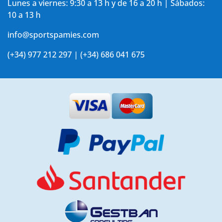
Lunes a viernes: 9:30 a 13 h y de 16 a 20 h | Sábados:
10 a 13 h
info@sportspamies.com
(+34) 977 212 297 | (+34) 686 041 675