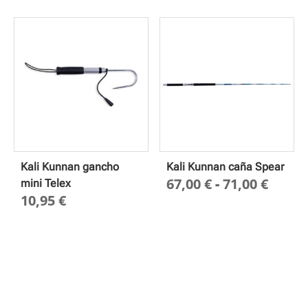
precio
desde
9,55 €
hasta
16,75 
Kali Kunnan gancho
Kali Kunnan caña Spear
Rang
67,00
€
-
71,00
€
mini Telex
10,95
€
de
preci
desd
67,00
hasta
71,00