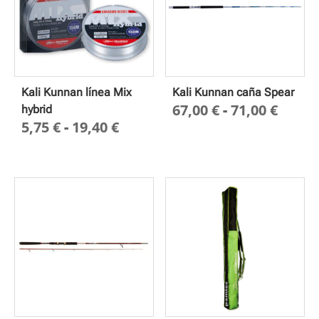
Kali Kunnan línea Mix
Kali Kunnan caña Spear
Rang
67,00
€
-
71,00
€
hybrid
Rango
5,75
€
-
19,40
€
de
de
preci
precios:
desd
desde
67,00
5,75 €
hasta
hasta
71,00
19,40 €