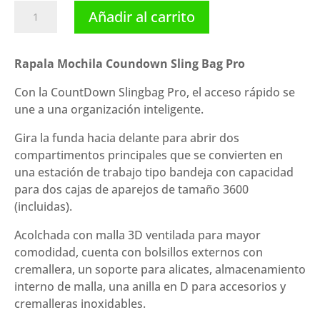
Rapala
Añadir al carrito
Mochila
Coundown
Sling
Rapala Mochila Coundown Sling Bag Pro
Bag
Con la CountDown Slingbag Pro, el acceso rápido se
Pro
une a una organización inteligente.
cantidad
Gira la funda hacia delante para abrir dos
compartimentos principales que se convierten en
una estación de trabajo tipo bandeja con capacidad
para dos cajas de aparejos de tamaño 3600
(incluidas).
Acolchada con malla 3D ventilada para mayor
comodidad, cuenta con bolsillos externos con
cremallera, un soporte para alicates, almacenamiento
interno de malla, una anilla en D para accesorios y
cremalleras inoxidables.