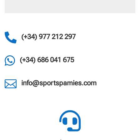

(+34) 977 212 297

(+34) 686 041 675

info@sportspamies.com
