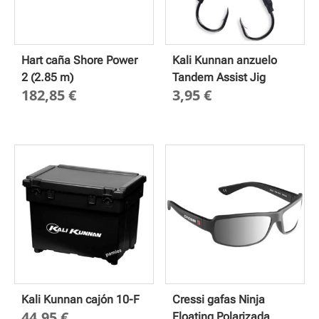
Hart caña Shore Power
Kali Kunnan anzuelo
2 (2.85 m)
Tandem Assist Jig
182,85
€
3,95
€
Kali Kunnan cajón 10-F
Cressi gafas Ninja
44,95
€
Floating Polarizada