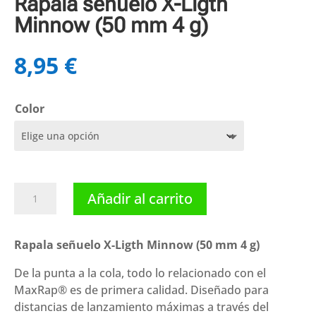
Rapala señuelo X-Ligth
Minnow (50 mm 4 g)
8,95
€
Color
Rapala
Añadir al carrito
señuelo
X-
Ligth
Rapala señuelo X-Ligth Minnow (50 mm 4 g)
Minnow
De la punta a la cola, todo lo relacionado con el
(50
MaxRap® es de primera calidad. Diseñado para
mm
distancias de lanzamiento máximas a través del
4