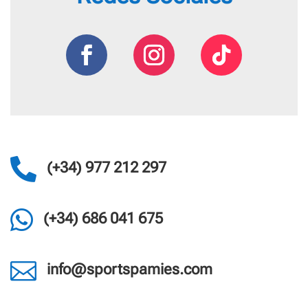

(+34) 977 212 297

(+34) 686 041 675

info@sportspamies.com