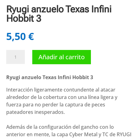
Ryugi anzuelo Texas Infini
Hobbit 3
5,50
€
Ryugi
Añadir al carrito
anzuelo
Texas
Infini
Ryugi anzuelo Texas Infini Hobbit 3
Hobbit
Interacción ligeramente contundente al atacar
3
alrededor de la cobertura con una línea ligera y
cantidad
fuerza para no perder la captura de peces
pateadores inesperados.
Además de la configuración del gancho con lo
anterior en mente, la capa Cyber Metal y TC de RYUGI