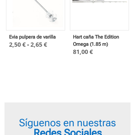
Evia pulpera de varilla
Hart caña The Edition
Rango
2,50
€
-
2,65
€
Omega (1.85 m)
81,00
€
de
precios:
desde
2,50 €
hasta
2,65 €
Síguenos en nuestras
Redes Sociales