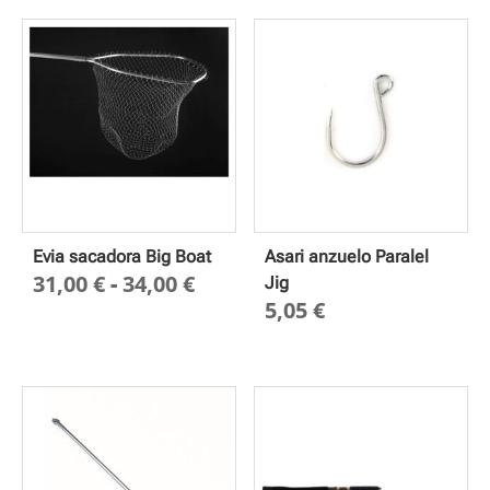
Evia sacadora Big Boat
Asari anzuelo Paralel
Rango
31,00
€
-
34,00
€
Jig
5,05
€
de
precios:
desde
31,00 €
hasta
34,00 €