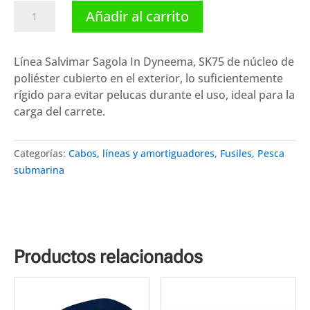
Salvimar
Añadir al carrito
línea
Sagola
In
Línea Salvimar Sagola In Dyneema, SK75 de núcleo de
Dyneema
poliéster cubierto en el exterior, lo suficientemente
cantidad
rígido para evitar pelucas durante el uso, ideal para la
carga del carrete.
Categorías:
Cabos, líneas y amortiguadores
,
Fusiles
,
Pesca
submarina
Productos relacionados