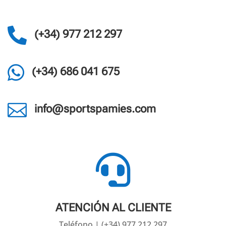

(+34) 977 212 297

(+34) 686 041 675

info@sportspamies.com

ATENCIÓN AL CLIENTE
Teléfono | (+34) 977 212 297