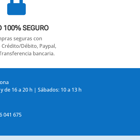

O 100% SEGURO
pras seguras con
e Crédito/Débito, Paypal,
Transferencia bancaria.
gona
 y de 16 a 20 h | Sábados: 10 a 13 h
86 041 675