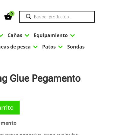
Búsqueda
0
de
productos
3
3
3
Cañas
Equipamiento
3
3
neas de pesca
Patos
Sondas
ing Glue Pegamento
arrito
gamento