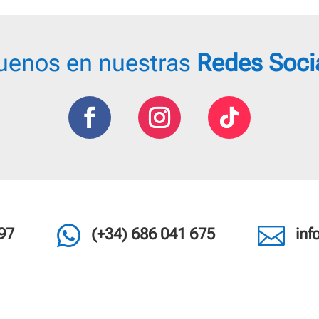
3,50 €
uenos en nuestras
Redes Soci


97
(+34) 686 041 675
in