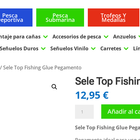
Pesca
Pesca
Trofeos Y
eportiva
Submarina
Medallas
3
3
ntaje para cañas
Accesorios de pesca
Anzuelos
3
3
3
Señuelos Duros
Señuelos Vinilo
Carretes
Lí
/ Sele Top Fishing Glue Pegamento
Sele Top Fish
12,95
€
Sele
Añadir al c
Top
Fishing
Sele Top Fishing Glue Pe
Glue
Pegamento