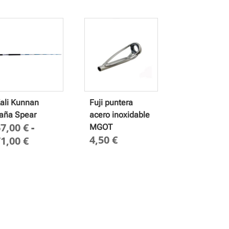
ali Kunnan
Fuji puntera
aña Spear
acero inoxidable
67,00
€
-
MGOT
4,50
€
Rango
71,00
€
de
precios:
desde
67,00 €
hasta
71,00 €