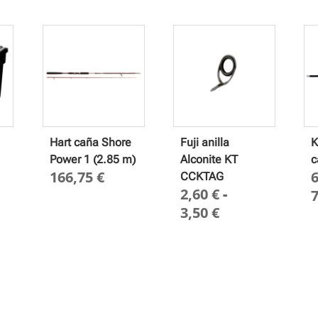
Hart caña Shore
Fuji anilla
K
Power 1 (2.85 m)
Alconite KT
c
166,75
€
CCKTAG
2,60
€
-
Rango
3,50
€
de
precios:
desde
2,60 €
hasta