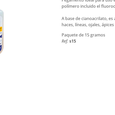
Pegamento ideal para uso e
cantidad
polímero incluido el fluoro
A base de cianoacrilato, es
haces, líneas, ojales, ápices
Paquete de 15 gramos
Ref.
s15