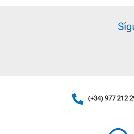
Síg

(+34) 977 212 2