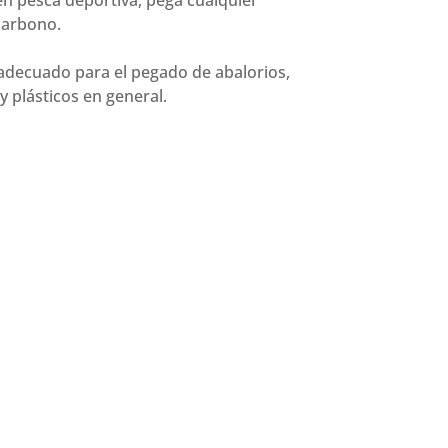
n pesca deportiva, pega cualquier
carbono.
 adecuado para el pegado de abalorios,
 y plásticos en general.