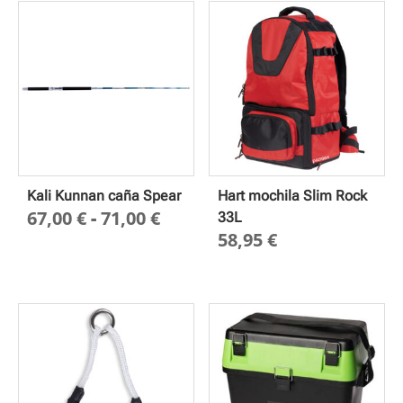
Kali Kunnan caña Spear
Hart mochila Slim Rock
Rango
67,00
€
-
71,00
€
33L
58,95
€
de
precios:
desde
67,00 €
hasta
71,00 €