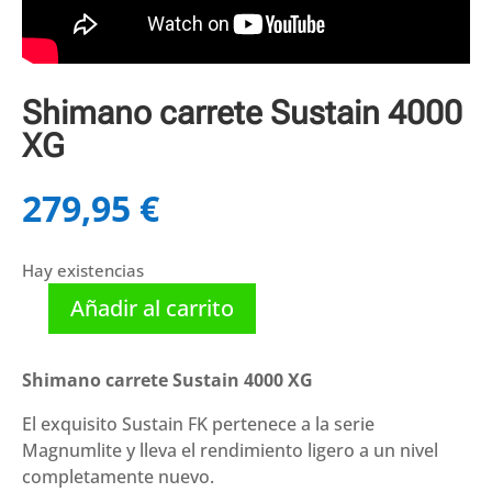
Shimano carrete Sustain 4000
XG
279,95
€
Hay existencias
Añadir al carrito
Shimano
carrete
Sustain
Shimano carrete Sustain 4000 XG
4000
El exquisito Sustain FK pertenece a la serie
XG
Magnumlite y lleva el rendimiento ligero a un nivel
cantidad
completamente nuevo.