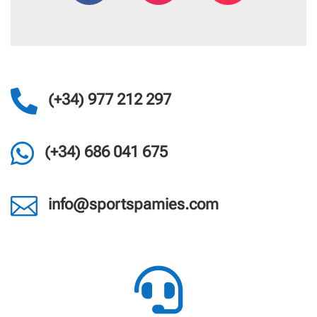

(+34) 977 212 297

(+34) 686 041 675

info@sportspamies.com
