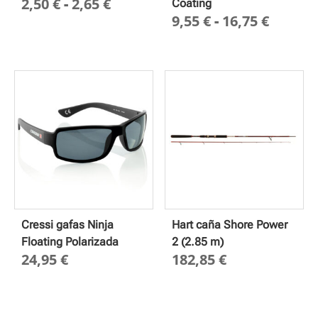
Rango
2,50
€
-
2,65
€
Coating
Rango
9,55
€
-
16,75
€
de
de
precios:
precio
desde
desde
2,50 €
9,55 €
hasta
hasta
2,65 €
16,75 
Cressi gafas Ninja
Hart caña Shore Power
Floating Polarizada
2 (2.85 m)
24,95
€
182,85
€