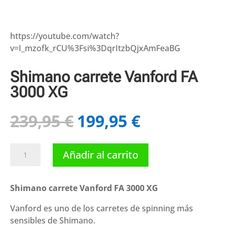
https://youtube.com/watch?
v=I_mzofk_rCU%3Fsi%3DqrItzbQjxAmFeaBG
Shimano carrete Vanford FA
3000 XG
239,95
€
199,95
€
El
El
precio
precio
original
actual
Shimano
Añadir al carrito
era:
es:
carrete
239,95 €.
199,95 €.
Vanford
FA
Shimano carrete Vanford FA 3000 XG
3000
Vanford es uno de los carretes de spinning más
XG
sensibles de Shimano.
cantidad