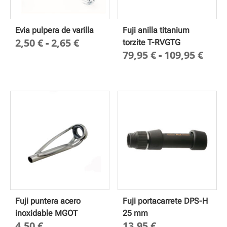
Evia pulpera de varilla
Fuji anilla titanium
Rango
2,50
€
-
2,65
€
torzite T-RVGTG
Ran
79,95
€
-
109,95
€
de
de
precios:
prec
desde
des
2,50 €
79,9
hasta
hast
2,65 €
109,
Fuji puntera acero
Fuji portacarrete DPS-H
inoxidable MGOT
25 mm
4,50
€
13,95
€