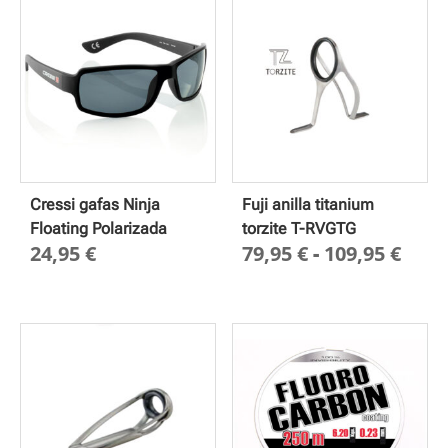
Cressi gafas Ninja
Fuji anilla titanium
Floating Polarizada
torzite T-RVGTG
Ran
24,95
€
79,95
€
-
109,95
€
de
prec
des
79,9
hast
109,