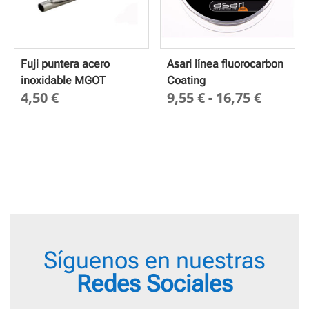
Fuji puntera acero
Asari línea fluorocarbon
inoxidable MGOT
Coating
Rango
4,50
€
9,55
€
-
16,75
€
de
precio
desde
9,55 €
hasta
16,75 
Síguenos en nuestras
Redes Sociales