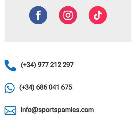

(+34) 977 212 297

(+34) 686 041 675

info@sportspamies.com