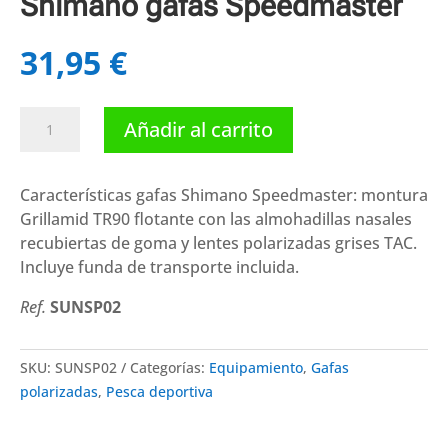
Shimano gafas Speedmaster
31,95
€
Shimano
Añadir al carrito
gafas
Speedmaster
cantidad
Características gafas Shimano Speedmaster: montura
Grillamid TR90 flotante con las almohadillas nasales
recubiertas de goma y lentes polarizadas grises TAC.
Incluye funda de transporte incluida.
Ref.
SUNSP02
SKU:
SUNSP02
Categorías:
Equipamiento
,
Gafas
polarizadas
,
Pesca deportiva