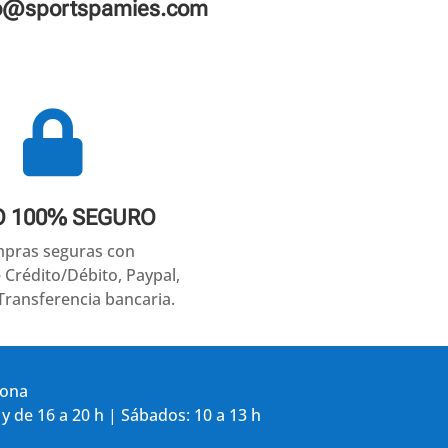
fo@sportspamies.com

O 100% SEGURO
pras seguras con
e Crédito/Débito, Paypal,
Transferencia bancaria.
gona
 y de 16 a 20 h | Sábados: 10 a 13 h