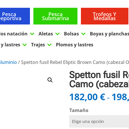
Pesca
Pesca
Trofeos Y
eportiva
Submarina
Medallas
3
3
3
los natación
Aletas
Bolsas
Boyas y plancha
3
3
y lastres
Trajes
Plomos y lastres
aluminio
/ Spetton fusil Rebel Eliptic Brown Camo (cabezal 
Spetton fusil 
Camo (cabeza
182,00
€
198
-
Tamaño