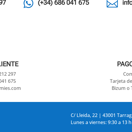


97
(+34) 686 041 675
in
LIENTE
PAG
 212 297
Com
041 675
Tarjeta d
amies.com
Bizum o 
C/ Lleida, 22 | 43001 Tarra
Lunes a viernes: 9:30 a 13 h