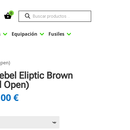
Búsqueda
0
de
productos
3
3
3
s
Equipación
Fusiles
Open)
Rebel Eliptic Brown
l Open)
,00
€
Rango
de
precios:
desde
182,00 €