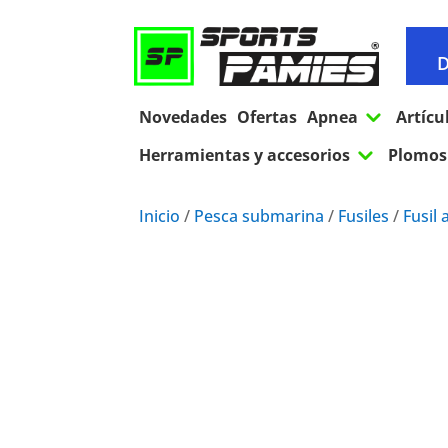
D
3
Novedades
Ofertas
Apnea
Artícu
3
Herramientas y accesorios
Plomos 
Inicio
/
Pesca submarina
/
Fusiles
/
Fusil 