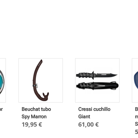
or
Beuchat tubo
Cressi cuchillo
B
Spy Marron
Giant
m
19,95
€
61,00
€
S