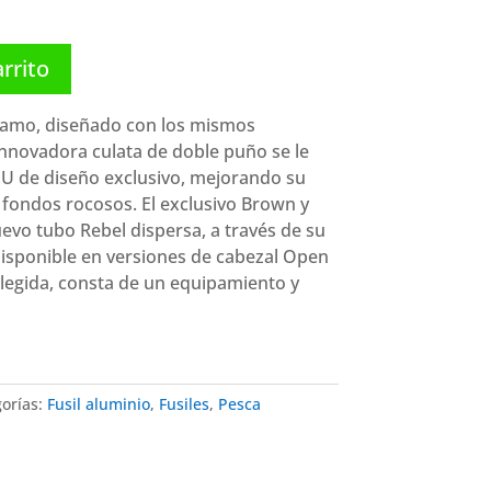
hasta
198,00 €
arrito
c Camo, diseñado con los mismos
innovadora culata de doble puño se le
U de diseño exclusivo, mejorando su
 fondos rocosos. El exclusivo Brown y
vo tubo Rebel dispersa, a través de su
. Disponible en versiones de cabezal Open
elegida, consta de un equipamiento y
orías:
Fusil aluminio
,
Fusiles
,
Pesca