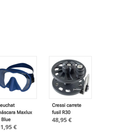
euchat
Cressi carrete
áscara Maxlux
fusil R30
48,95
€
 Blue
51,95
€