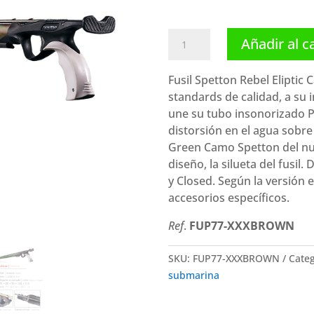
Spetton
Añadir al c
fusil
Rebel
Fusil Spetton Rebel Elipti
Eliptic
standards de calidad, a su 
Brown
une su tubo insonorizado P
Camo
distorsión en el agua sobre
(cabezal
Green Camo Spetton del nue
Open)
diseño, la silueta del fusil
cantidad
y Closed. Según la versión 
accesorios específicos.
Ref
.
FUP77-XXXBROWN
SKU:
FUP77-XXXBROWN
Categ
submarina