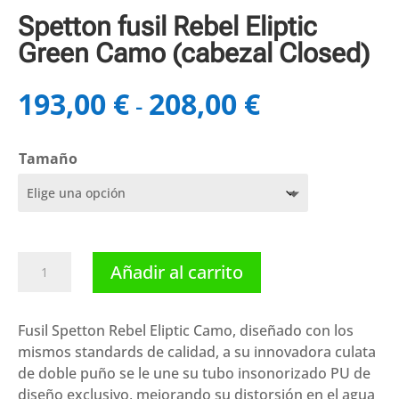
Spetton fusil Rebel Eliptic
Green Camo (cabezal Closed)
193,00
€
208,00
€
Rango
-
de
precios:
Tamaño
desde
193,00 €
hasta
208,00 €
Spetton
Añadir al carrito
fusil
Rebel
Eliptic
Fusil Spetton Rebel Eliptic Camo, diseñado con los
Green
mismos standards de calidad, a su innovadora culata
Camo
de doble puño se le une su tubo insonorizado PU de
(cabezal
diseño exclusivo, mejorando su distorsión en el agua