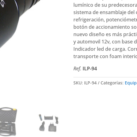
10
lumínico de su predecesora
VX
sistema de ensamblaje del 
Potenzza
refrigeración, potenciómet
LED
botón de accionamiento so
Cree
nuevo diseño es más prácti
T6
y automovil 12v, con base d
cantidad
Indicador led de carga. Cor
transporte con foam interi
Ref.
ILP-94
SKU:
ILP-94
Categorías:
Equip