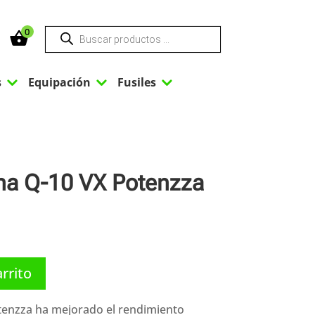
Búsqueda
0
de
productos
3
3
3
s
Equipación
Fusiles
rna Q-10 VX Potenzza
arrito
tenzza ha mejorado el rendimiento