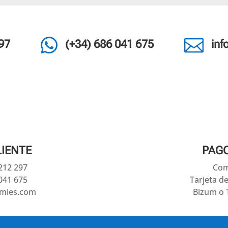


97
(+34) 686 041 675
in
LIENTE
PAG
 212 297
Com
041 675
Tarjeta d
amies.com
Bizum o 