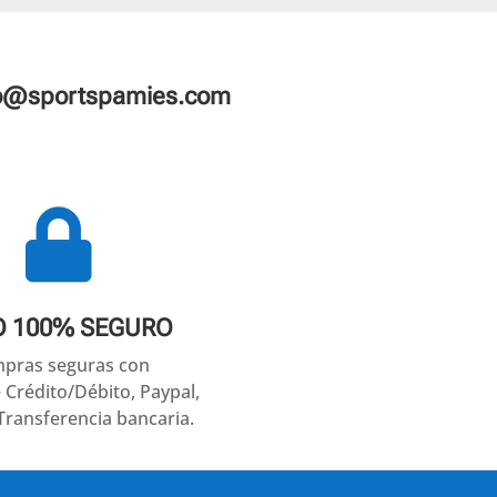
fo@sportspamies.com

O 100% SEGURO
pras seguras con
e Crédito/Débito, Paypal,
Transferencia bancaria.