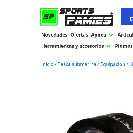
D
3
Novedades
Ofertas
Apnea
Artícu
3
Herramientas y accesorios
Plomos 
Inicio
/
Pesca submarina
/
Equipación
/
L