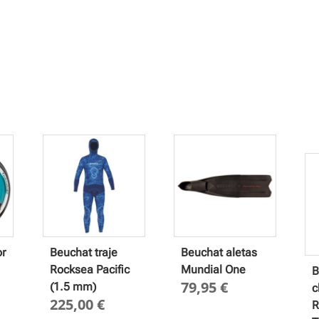
or
Beuchat traje
Beuchat aletas
Rocksea Pacific
Mundial One
B
79,95
€
(1.5 mm)
c
225,00
€
R