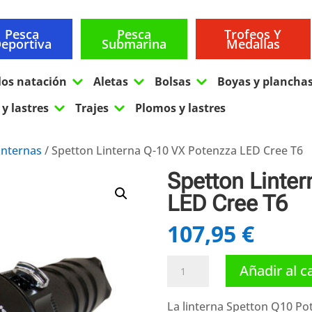
Pesca
Pesca
Trofeos Y
eportiva
Submarina
Medallas
3
3
3
los natación
Aletas
Bolsas
Boyas y plancha
3
3
y lastres
Trajes
Plomos y lastres
internas
/ Spetton Linterna Q-10 VX Potenzza LED Cree T6
Spetton Linte
LED Cree T6
107,95
€
Spetton
Añadir al c
Linterna
Q-
La linterna Spetton Q10 Po