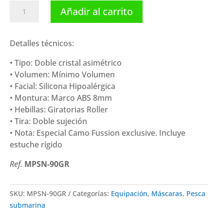
Spetton
Añadir al carrito
máscara
Matt
Green
Detalles técnicos:
Camo
• Tipo: Doble cristal asimétrico
cantidad
• Volumen: Mínimo Volumen
• Facial: Silicona Hipoalérgica
• Montura: Marco ABS 8mm
• Hebillas: Giratorias Roller
• Tira: Doble sujeción
• Nota: Especial Camo Fussion exclusive. Incluye
estuche rígido
Ref.
MPSN-90GR
SKU:
MPSN-90GR
Categorías:
Equipación
,
Máscaras
,
Pesca
submarina