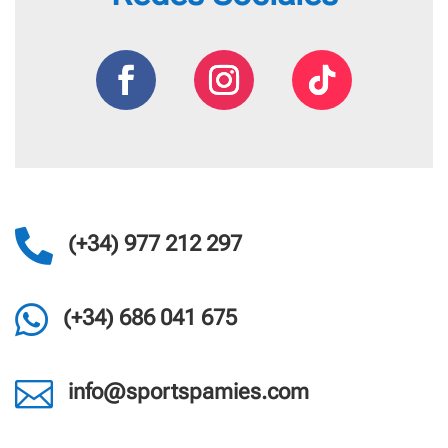

(+34) 977 212 297

(+34) 686 041 675

info@sportspamies.com