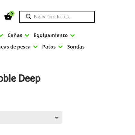
Búsqueda
0
de
productos
3
3
3
Cañas
Equipamiento
3
3
neas de pesca
Patos
Sondas
Doble Deep