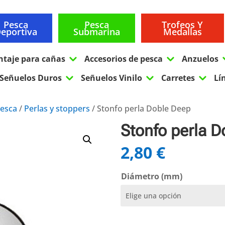
Pesca
Pesca
Trofeos Y
eportiva
Submarina
Medallas
3
3
ntaje para cañas
Accesorios de pesca
Anzuelos
3
3
3
Señuelos Duros
Señuelos Vinilo
Carretes
Lí
pesca
/
Perlas y stoppers
/ Stonfo perla Doble Deep
Stonfo perla 
2,80
€
Diámetro (mm)