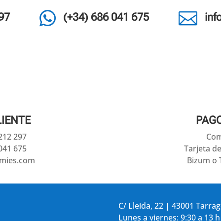


97
(+34) 686 041 675
in
LIENTE
PAG
 212 297
Com
041 675
Tarjeta d
amies.com
Bizum o 
C/ Lleida, 22 | 43001 Tarra
Lunes a viernes: 9:30 a 13 h