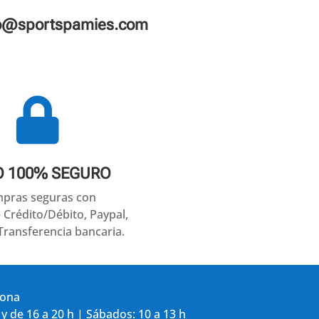
fo@sportspamies.com

O 100% SEGURO
pras seguras con
e Crédito/Débito, Paypal,
Transferencia bancaria.
gona
 y de 16 a 20 h | Sábados: 10 a 13 h