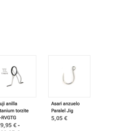
uji anilla
Asari anzuelo
itanium torzite
Paralel Jig
5,05
€
-RVGTG
79,95
€
-