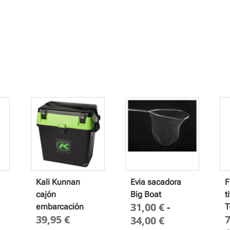
Kali Kunnan
Evia sacadora
F
cajón
Big Boat
t
31,00
€
-
embarcación
T
39,95
€
Rango
34,00
€