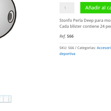
Stonfo
Añadir al c
perla
Doble
Stonfo Perla Deep para mont
Deep
Cada blíster contiene 24 per
cantidad
Ref.
S66
SKU:
S66
Categorías:
Accesori
deportiva