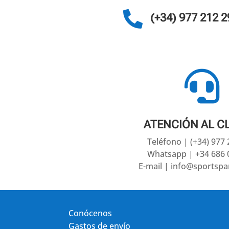

(+34) 977 212 2

ATENCIÓN AL C
Teléfono | (+34) 977
Whatsapp | +34 686 
E-mail | info@sportsp
Conócenos
Gastos de envío