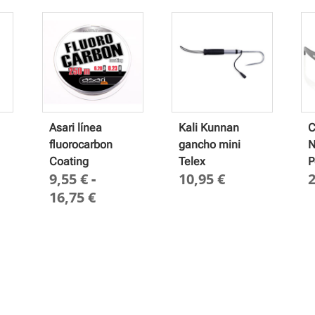
Asari línea
Kali Kunnan
C
fluorocarbon
gancho mini
N
Coating
Telex
P
9,55
€
-
10,95
€
o
Rango
16,75
€
de
os:
precios:
desde
9,55 €
hasta
16,75 €