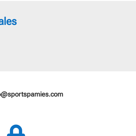
ales
fo@sportspamies.com
