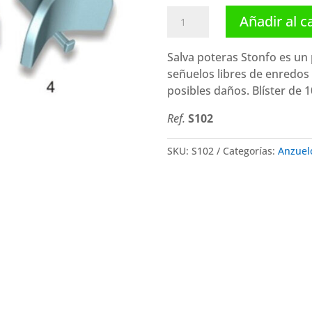
Stonfo
Añadir al c
protector
de
Salva poteras Stonfo es un 
poteras
señuelos libres de enredos y
cantidad
posibles daños. Blíster de 
Ref.
S102
SKU:
S102
Categorías:
Anzuel