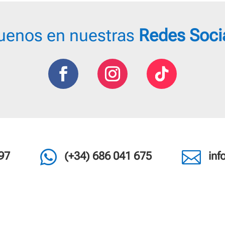
uenos en nuestras
Redes Soci


97
(+34) 686 041 675
in