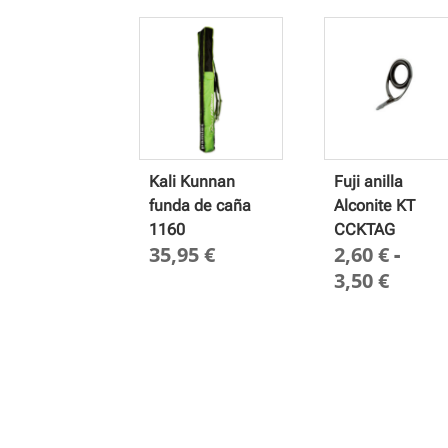
Kali Kunnan
Fuji anilla
funda de caña
Alconite KT
1160
CCKTAG
35,95
€
2,60
€
-
Rang
3,50
€
de
preci
desde
2,60 €
hasta
3,50 €