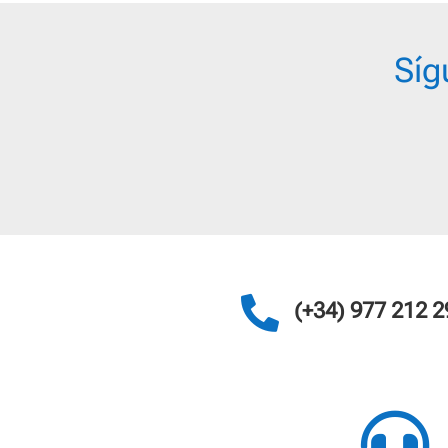
Síg

(+34) 977 212 2
