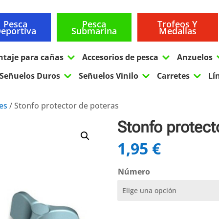
Pesca
Pesca
Trofeos Y
eportiva
Submarina
Medallas
3
3
ntaje para cañas
Accesorios de pesca
Anzuelos
3
3
3
Señuelos Duros
Señuelos Vinilo
Carretes
Lí
les
/ Stonfo protector de poteras
Stonfo protect
1,95
€
Número