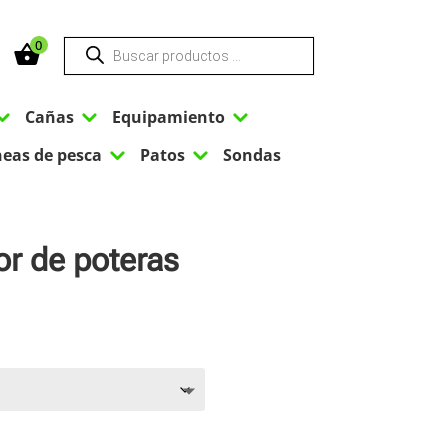
Búsqueda
0
de
productos
3
3
3
Cañas
Equipamiento
3
3
neas de pesca
Patos
Sondas
or de poteras