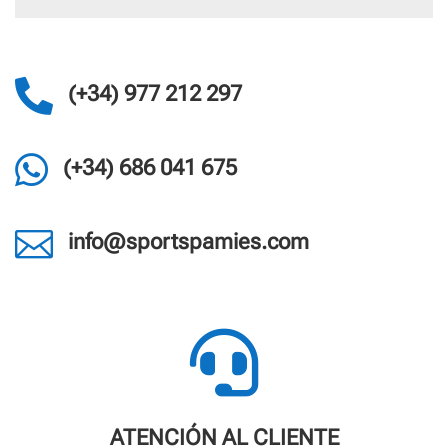

(+34) 977 212 297

(+34) 686 041 675

info@sportspamies.com

ATENCIÓN AL CLIENTE