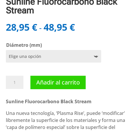
Sunline Fluorocarbono Black
Stream
28,95
€
48,95
€
Rango
-
de
precios:
Diámetro (mm)
desde
28,95 €
hasta
48,95 €
Sunline
Añadir al carrito
Fluorocarbono
Black
Stream
Sunline Fluorocarbono Black Stream
cantidad
Una nueva tecnología, ‘Plasma Rise’, puede ‘modificar’
libremente la superficie de los materiales y forma una
‘capa de polímero especial’ sobre la superficie del