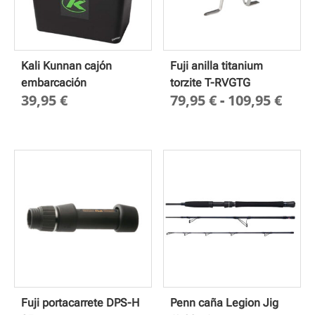
Kali Kunnan cajón
Fuji anilla titanium
embarcación
torzite T-RVGTG
Ran
39,95
€
79,95
€
-
109,95
€
de
prec
des
79,9
hast
109,
Fuji portacarrete DPS-H
Penn caña Legion Jig