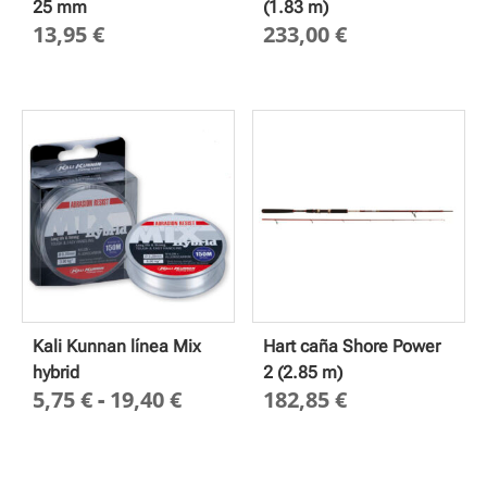
25 mm
(1.83 m)
13,95
€
233,00
€
Kali Kunnan línea Mix
Hart caña Shore Power
hybrid
2 (2.85 m)
Rango
5,75
€
-
19,40
€
182,85
€
de
precios:
desde