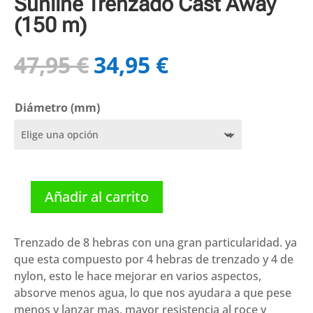
Sunline Trenzado Cast Away
(150 m)
47,95
€
34,95
€
El
El
precio
precio
original
actual
Diámetro (mm)
era:
es:
47,95 €.
34,95 €.
Añadir al carrito
Sunline
Trenzado
Cast
Trenzado de 8 hebras con una gran particularidad. ya
Away
que esta compuesto por 4 hebras de trenzado y 4 de
(150
nylon, esto le hace mejorar en varios aspectos,
m)
absorve menos agua, lo que nos ayudara a que pese
cantidad
menos y lanzar mas, mayor resistencia al roce y