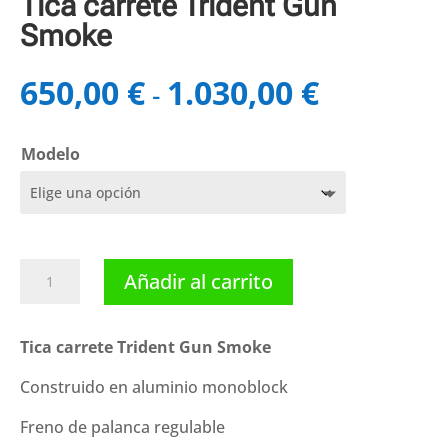
Tica carrete Trident Gun
Smoke
650,00
€
1.030,00
€
Rango
-
de
precios:
Modelo
desde
650,00 €
hasta
1.030,00 €
Tica
Añadir al carrito
carrete
Trident
Gun
Tica carrete Trident Gun Smoke
Smoke
Construido en aluminio monoblock
cantidad
Freno de palanca regulable