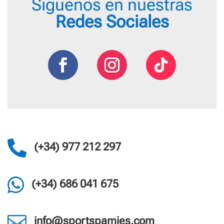
Síguenos en nuestras
Redes Sociales

(+34) 977 212 297

(+34) 686 041 675

info@sportspamies.com