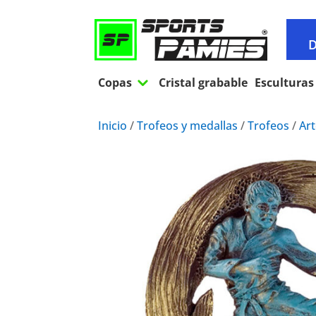
D
3
Copas
Cristal grabable
Esculturas
Inicio
/
Trofeos y medallas
/
Trofeos
/
Art