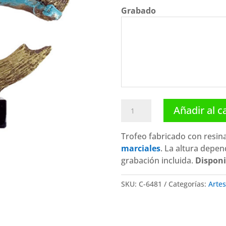
Grabado
Trofeo
Añadir al c
artes
marciales
Trofeo fabricado con resin
C-
marciales
. La altura depen
6481.
grabación incluida.
Disponi
Disponibles
3
SKU:
C-6481
Categorías:
Artes
tamaños
cantidad