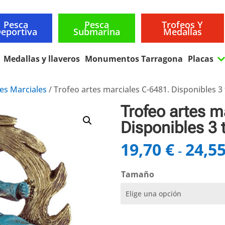
Pesca
Pesca
Trofeos Y
eportiva
Submarina
Medallas
Medallas y llaveros
Monumentos Tarragona
Placas
es Marciales
/ Trofeo artes marciales C-6481. Disponibles 
Trofeo artes m
Disponibles 3
19,70
€
24,5
-
Tamaño