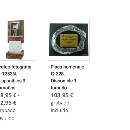
rofeo fotografía
Placa homenaje
-1233N.
G-228.
isponibles 3
Disponible 1
amaños
tamaño
18,95
€
-
103,95
€
Rango
22,95
€
grabado
de
rabado
incluído
precios:
ncluído
desde