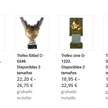
Trofeo fútbol C-
Trofeo cine G-
T
.
6348.
1233.
G
Disponibles 3
Disponibles 3
D
tamaños
tamaños
t
22,20
€
-
18,95
€
-
ngo
Rango
Rango
26,75
€
22,95
€
de
de
grabado
grabado
g
cios:
precios:
precios:
incluído
incluído
i
de
desde
desde