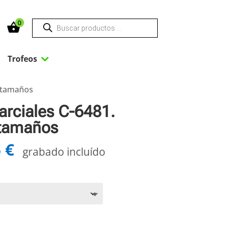
Búsqueda
0
de
productos
3
3
Trofeos
3 tamaños
arciales C-6481.
 tamaños
5
€
Rango
grabado incluído
de
precios:
desde
19,70 €
hasta
24,55 €