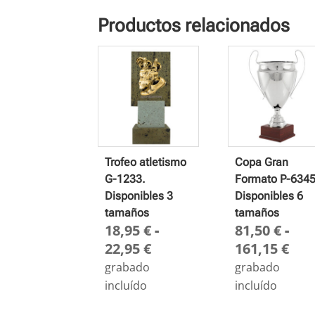
Productos relacionados
Trofeo atletismo
Copa Gran
G-1233.
Formato P-6345
Disponibles 3
Disponibles 6
tamaños
tamaños
18,95
€
-
81,50
€
-
Rango
Ra
22,95
€
161,15
€
de
de
grabado
grabado
precios:
pre
incluído
incluído
desde
des