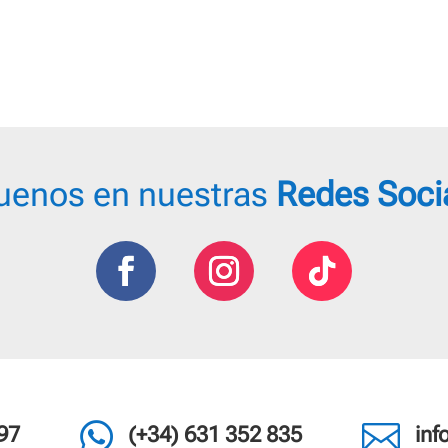
50 €
22,20 €
18,95 €
ta
hasta
hasta
,15 €
26,75 €
22,95 €
uenos en nuestras
Redes Soci


97
(+34) 631 352 835
in