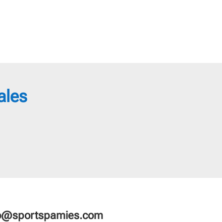
18,95 €
hasta
22,95 €
ales
fo@sportspamies.com