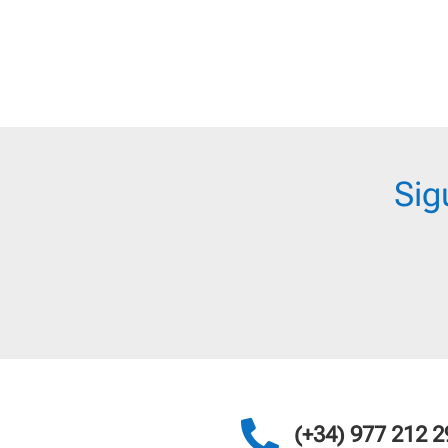
18,95 €
81,
hasta
has
22,95 €
161
Sig

(+34) 977 212 2