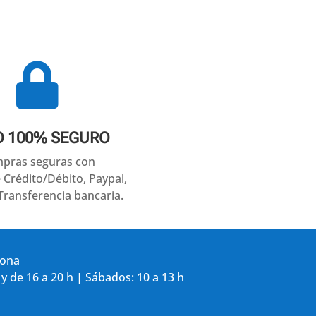

O 100% SEGURO
pras seguras con
e Crédito/Débito, Paypal,
Transferencia bancaria.
gona
 y de 16 a 20 h | Sábados: 10 a 13 h