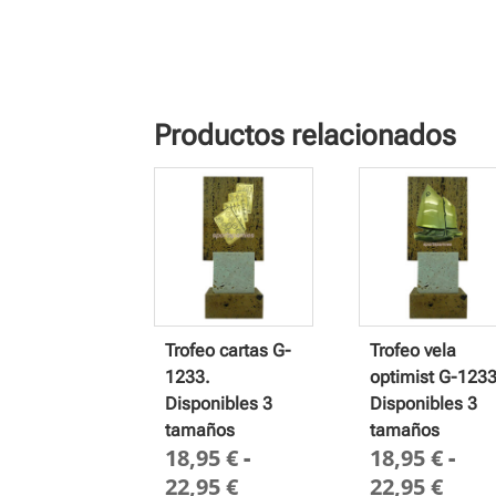
Productos relacionados
Trofeo cartas G-
Trofeo vela
1233.
optimist G-1233
Disponibles 3
Disponibles 3
tamaños
tamaños
18,95
€
-
18,95
€
-
Rango
Ran
22,95
€
22,95
€