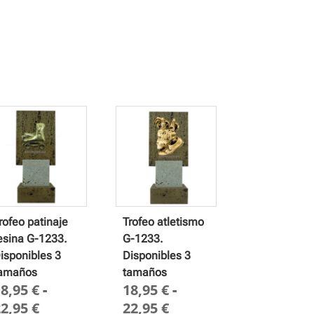
rofeo patinaje
Trofeo atletismo
esina G-1233.
G-1233.
isponibles 3
Disponibles 3
amaños
tamaños
18,95
€
-
18,95
€
-
Rango
Rango
22,95
€
22,95
€