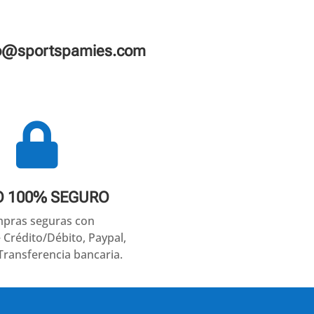
fo@sportspamies.com

O 100% SEGURO
pras seguras con
e Crédito/Débito, Paypal,
Transferencia bancaria.