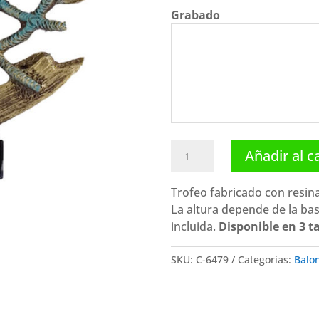
Grabado
Trofeo
Añadir al c
balonmano
resina.
Trofeo fabricado con resin
C-
La altura depende de la ba
6479.
incluida.
Disponible en 3 
Disponibles
3
SKU:
C-6479
Categorías:
Balo
tamaños
cantidad