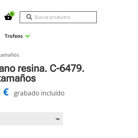
Búsqueda
0
de
productos
3
3
Trofeos
 tamaños
ano resina. C-6479.
 tamaños
5
€
Rango
grabado incluído
de
precios:
desde
19,70 €
hasta
24,55 €