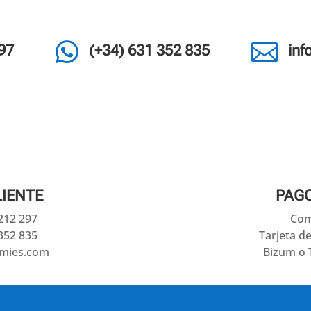


97
(+34) 631 352 835
in
LIENTE
PAG
 212 297
Com
352 835
Tarjeta d
amies.com
Bizum o 