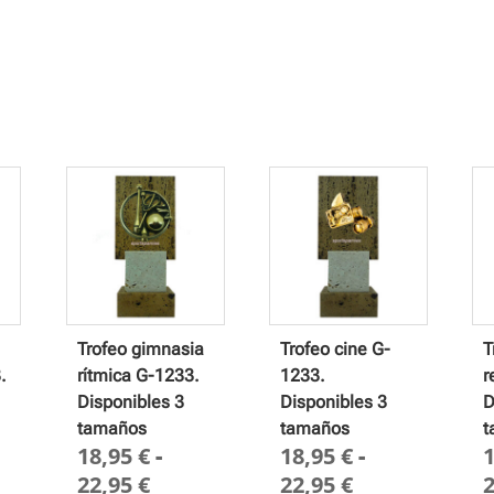
Trofeo gimnasia
Trofeo cine G-
T
.
rítmica G-1233.
1233.
r
Disponibles 3
Disponibles 3
D
tamaños
tamaños
t
18,95
€
-
18,95
€
-
go
Rango
Rango
22,95
€
22,95
€