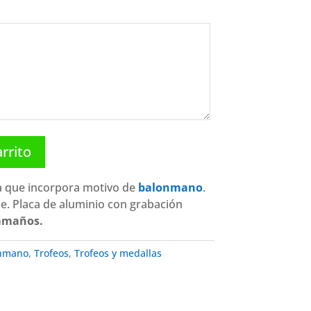
arrito
a que incorpora motivo de
balonmano
.
se. Placa de aluminio con grabación
tamaños.
nmano
,
Trofeos
,
Trofeos y medallas