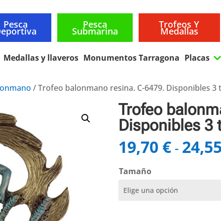
Pesca
Pesca
Trofeos Y
eportiva
Submarina
Medallas
Medallas y llaveros
Monumentos Tarragona
Placas
lonmano
/ Trofeo balonmano resina. C-6479. Disponibles 3
Trofeo balonm
Disponibles 3
19,70
€
24,5
-
Tamaño