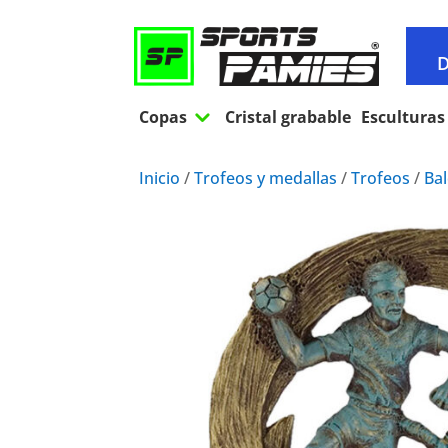
D
3
Copas
Cristal grabable
Esculturas
Inicio
/
Trofeos y medallas
/
Trofeos
/
Ba