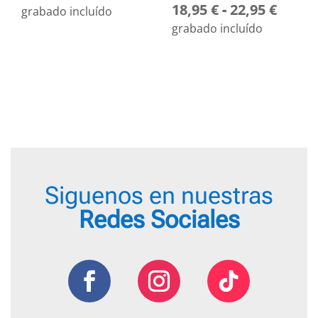
Rang
18,95
€
-
22,95
€
de
grabado incluído
de
precios:
grabado incluído
preci
desde
desd
18,95 €
18,95
hasta
hasta
22,95 €
22,95
Siguenos en nuestras
Redes Sociales