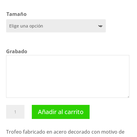
precios:
desde
18,75 €
Tamaño
hasta
20,65 €
Grabado
Trofeo
Añadir al carrito
cocina
N-
347131.
Trofeo fabricado en acero decorado con motivo de