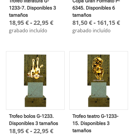
Trofeo literatura G-
Copa Gran Formato P-
1233-7. Disponibles 3
6345. Disponibles 6
tamaños
tamaños
Rango
Ran
18,95
€
-
22,95
€
81,50
€
-
161,15
€
de
de
grabado incluído
grabado incluído
precios:
prec
desde
des
18,95 €
81,5
hasta
hast
22,95 €
161,
Trofeo bolos G-1233.
Trofeo teatro G-1233-
Disponibles 3 tamaños
15. Disponibles 3
Rango
18,95
€
-
22,95
€
tamaños