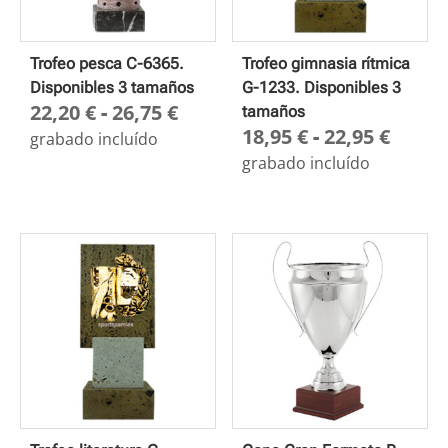
Trofeo pesca C-6365.
Trofeo gimnasia rítmica
Disponibles 3 tamaños
G-1233. Disponibles 3
Rango
22,20
€
-
26,75
€
tamaños
Rang
18,95
€
-
22,95
€
de
grabado incluído
de
precios:
grabado incluído
preci
desde
desd
22,20 €
18,95
hasta
hasta
26,75 €
22,95