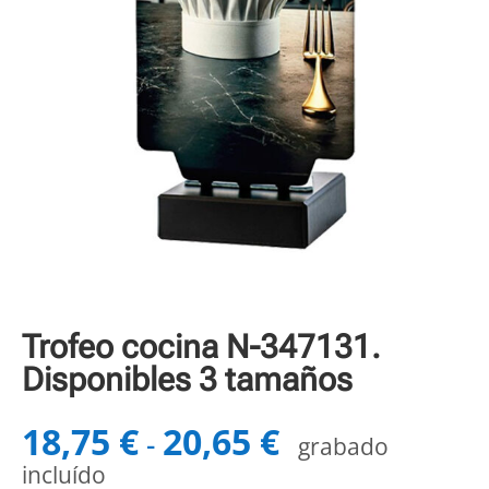
Trofeo cocina N-347131.
Disponibles 3 tamaños
18,75
€
20,65
€
Rango
-
grabado
de
incluído