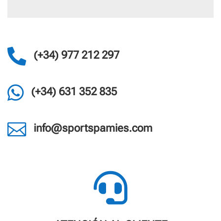

(+34) 977 212 297

(+34) 631 352 835

info@sportspamies.com
