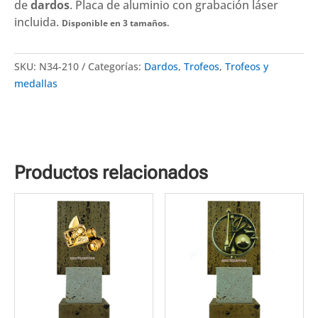
Disponibles
de
dardos
.
Placa de aluminio con grabación láser
3
incluida.
Disponible en 3 tamaños.
tamaños
cantidad
SKU:
N34-210
Categorías:
Dardos
,
Trofeos
,
Trofeos y
medallas
Productos relacionados