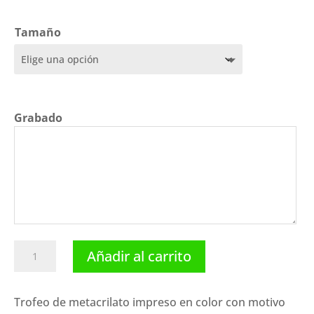
precios:
desde
14,95 €
Tamaño
hasta
17,95 €
Grabado
Trofeo
Añadir al carrito
dardos
N34-
210.
Trofeo de metacrilato impreso en color con motivo