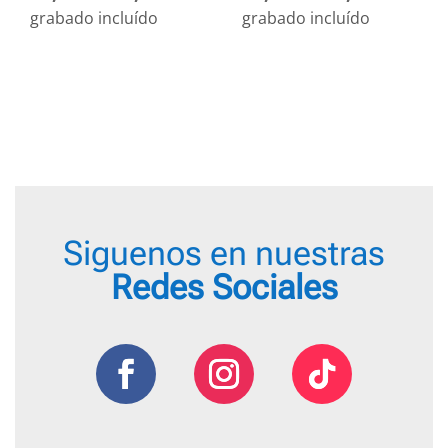
de
de
grabado incluído
grabado incluído
precios:
preci
desde
desd
18,95 €
18,95
hasta
hasta
22,95 €
22,95
Siguenos en nuestras
Redes Sociales