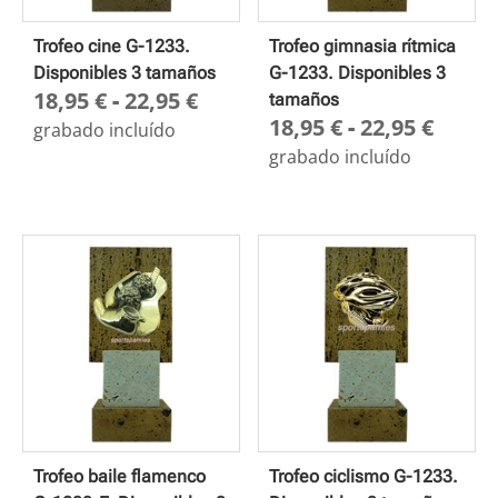
Trofeo cine G-1233.
Trofeo gimnasia rítmica
Disponibles 3 tamaños
G-1233. Disponibles 3
Rango
18,95
€
-
22,95
€
tamaños
Rang
18,95
€
-
22,95
€
de
grabado incluído
de
precios:
grabado incluído
preci
desde
desd
18,95 €
18,95
hasta
hasta
22,95 €
22,95
Trofeo baile flamenco
Trofeo ciclismo G-1233.