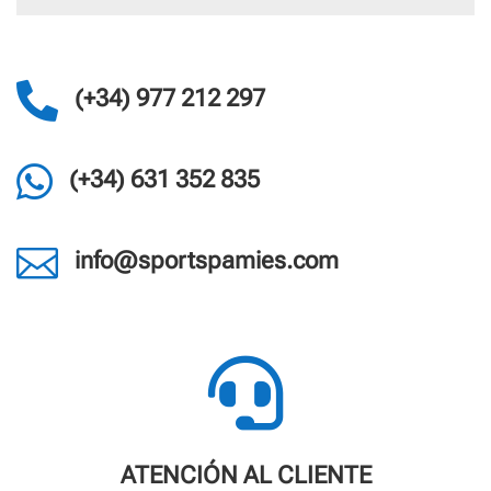

(+34) 977 212 297

(+34) 631 352 835

info@sportspamies.com

ATENCIÓN AL CLIENTE