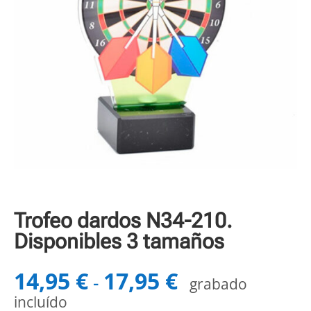
Trofeo dardos N34-210.
Disponibles 3 tamaños
14,95
€
17,95
€
Rango
-
grabado
de
incluído