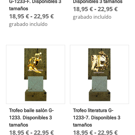
G-1233-F. Disponibles 3
Disponibles 3 tamaños
Rang
18,95
€
-
22,95
€
tamaños
Rango
18,95
€
-
22,95
€
de
grabado incluído
de
preci
grabado incluído
precios:
desd
desde
18,95
18,95 €
hasta
hasta
22,95
22,95 €
Trofeo baile salón G-
Trofeo literatura G-
1233. Disponibles 3
1233-7. Disponibles 3
tamaños
tamaños
Rango
Rang
18,95
€
-
22,95
€
18,95
€
-
22,95
€