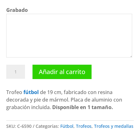
Grabado
Trofeo
Añadir al carrito
fútbol
guante
C-
Trofeo
fútbol
de 19 cm, fabricado con resina
6590.
decorada y pie de mármol. Placa de aluminio con
Disponible
grabación incluida.
Disponible en 1 tamaño.
1
tamaño
SKU:
C-6590
Categorías:
Fútbol
,
Trofeos
,
Trofeos y medallas
cantidad