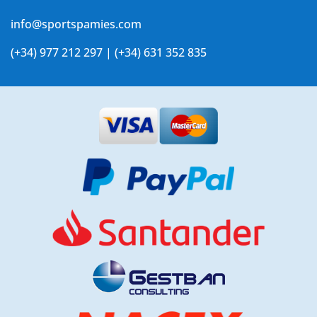
info@sportspamies.com
(+34) 977 212 297 | (+34) 631 352 835