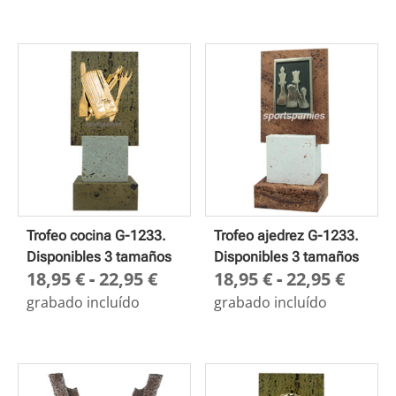
preci
desd
18,95
hasta
22,95
Trofeo cocina G-1233.
Trofeo ajedrez G-1233.
Disponibles 3 tamaños
Disponibles 3 tamaños
Rango
Rang
18,95
€
-
22,95
€
18,95
€
-
22,95
€
de
de
grabado incluído
grabado incluído
precios:
preci
desde
desd
18,95 €
18,95
hasta
hasta