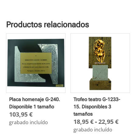
Productos relacionados
Placa homenaje G-240.
Trofeo teatro G-1233-
Disponible 1 tamaño
15. Disponibles 3
103,95
€
tamaños
Rang
18,95
€
-
22,95
€
grabado incluído
de
grabado incluído