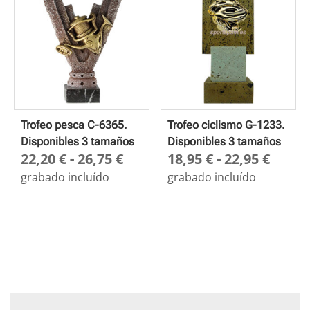
22,95 €
22,95
Trofeo pesca C-6365.
Trofeo ciclismo G-1233.
Disponibles 3 tamaños
Disponibles 3 tamaños
Rango
Rang
22,20
€
-
26,75
€
18,95
€
-
22,95
€
de
de
grabado incluído
grabado incluído
precios:
preci
desde
desd
22,20 €
18,95
hasta
hasta
26,75 €
22,95