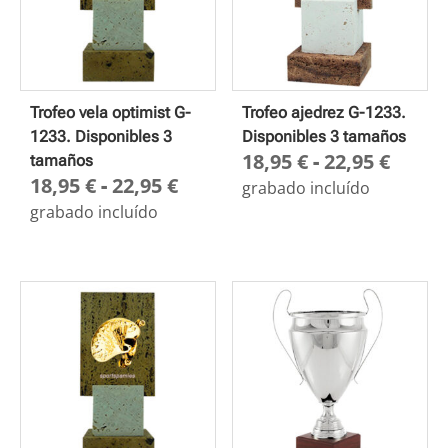
Trofeo vela optimist G-
Trofeo ajedrez G-1233.
1233. Disponibles 3
Disponibles 3 tamaños
Rang
18,95
€
-
22,95
€
tamaños
Rango
18,95
€
-
22,95
€
de
grabado incluído
de
preci
grabado incluído
precios:
desd
desde
18,95
18,95 €
hasta
hasta
22,95
22,95 €