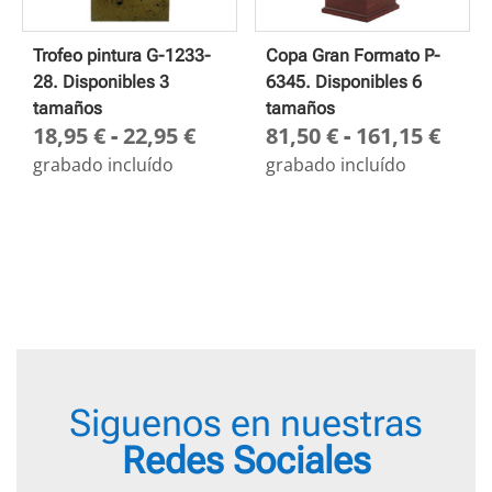
Trofeo pintura G-1233-
Copa Gran Formato P-
28. Disponibles 3
6345. Disponibles 6
tamaños
tamaños
Rango
Ran
18,95
€
-
22,95
€
81,50
€
-
161,15
€
de
de
grabado incluído
grabado incluído
precios:
prec
desde
des
18,95 €
81,5
hasta
hast
22,95 €
161,
Siguenos en nuestras
Redes Sociales