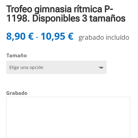
Trofeo gimnasia rítmica P-
1198. Disponibles 3 tamaños
8,90
€
10,95
€
Rango
-
grabado incluído
de
precios:
Tamaño
desde
8,90 €
hasta
10,95 €
Grabado