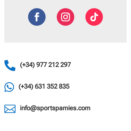

(+34) 977 212 297

(+34) 631 352 835

info@sportspamies.com