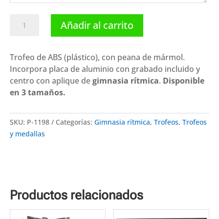
Trofeo
Añadir al carrito
gimnasia
rítmica
P-
Trofeo de ABS (plástico), con peana de mármol.
1198.
Incorpora placa de aluminio con grabado incluido y
Disponibles
centro con aplique de
gimnasia rítmica
.
Disponible
3
en 3 tamaños.
tamaños
cantidad
SKU:
P-1198
Categorías:
Gimnasia rítmica
,
Trofeos
,
Trofeos
y medallas
Productos relacionados