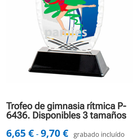
Trofeo de gimnasia rítmica P-
6436. Disponibles 3 tamaños
6,65
€
9,70
€
Rango
-
grabado incluído