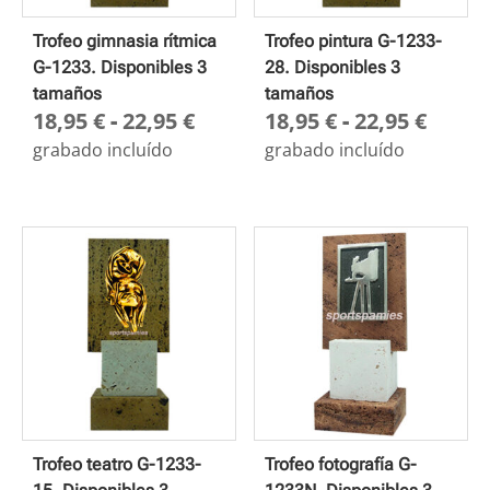
Trofeo gimnasia rítmica
Trofeo pintura G-1233-
G-1233. Disponibles 3
28. Disponibles 3
tamaños
tamaños
Rango
Rang
18,95
€
-
22,95
€
18,95
€
-
22,95
€
de
de
grabado incluído
grabado incluído
precios:
preci
desde
desd
18,95 €
18,95
hasta
hasta
22,95 €
22,95
Trofeo teatro G-1233-
Trofeo fotografía G-