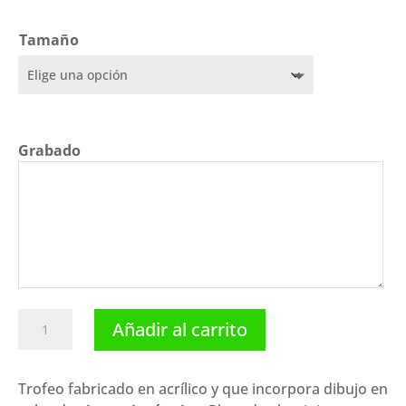
de
precios:
Tamaño
desde
6,65 €
hasta
9,70 €
Grabado
Trofeo
Añadir al carrito
de
gimnasia
rítmica
Trofeo fabricado en acrílico y que incorpora dibujo en