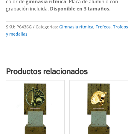
P-
color de
gimnasia rítmica
. Placa de aluminio con
6436.
grabación incluida.
Disponible en 3 tamaños.
Disponibles
3
SKU:
P6436G
Categorías:
Gimnasia rítmica
,
Trofeos
,
Trofeos
tamaños
y medallas
cantidad
Productos relacionados