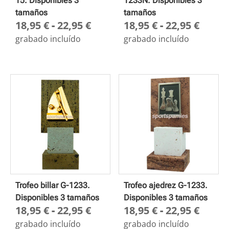
15. Disponibles 3
1233N. Disponibles 3
tamaños
tamaños
Rango
Rang
18,95
€
-
22,95
€
18,95
€
-
22,95
€
de
de
grabado incluído
grabado incluído
precios:
preci
desde
desd
18,95 €
18,95
hasta
hasta
22,95 €
22,95
Trofeo billar G-1233.
Trofeo ajedrez G-1233.
Disponibles 3 tamaños
Disponibles 3 tamaños
Rango
Rang
18,95
€
-
22,95
€
18,95
€
-
22,95
€
de
de
grabado incluído
grabado incluído