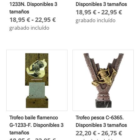
1233N. Disponibles 3
Disponibles 3 tamaños
Rang
18,95
€
-
22,95
€
tamaños
Rango
18,95
€
-
22,95
€
de
grabado incluído
de
preci
grabado incluído
precios:
desd
desde
18,95
18,95 €
hasta
hasta
22,95
22,95 €
Trofeo baile flamenco
Trofeo pesca C-6365.
G-1233-F. Disponibles 3
Disponibles 3 tamaños
Rang
22,20
€
-
26,75
€
tamaños