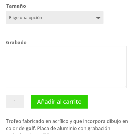
precios:
Tamaño
desde
6,65 €
hasta
9,70 €
Grabado
Trofeo
Añadir al carrito
golf
P-
6436.
Trofeo fabricado en acrílico y que incorpora dibujo en
Disponibles
color de
golf
. Placa de aluminio con grabación