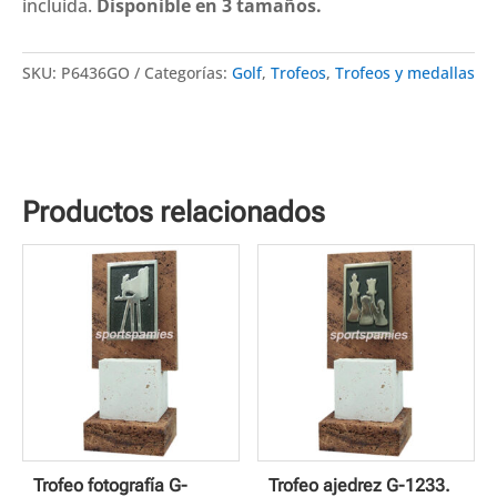
3
incluida.
Disponible en 3 tamaños.
tamaños
cantidad
SKU:
P6436GO
Categorías:
Golf
,
Trofeos
,
Trofeos y medallas
Productos relacionados
Trofeo fotografía G-
Trofeo ajedrez G-1233.