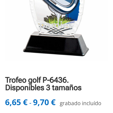
Trofeo golf P-6436.
Disponibles 3 tamaños
6,65
€
9,70
€
Rango
-
grabado incluído
de