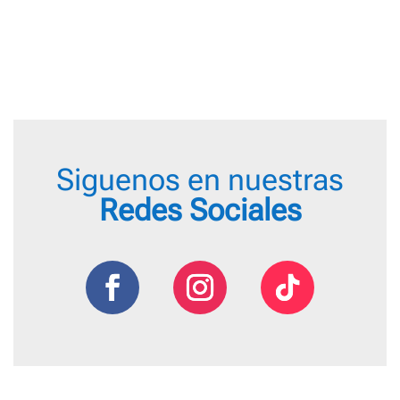
desde
18,95
18,95 €
hasta
hasta
22,95
22,95 €
Siguenos en nuestras
Redes Sociales