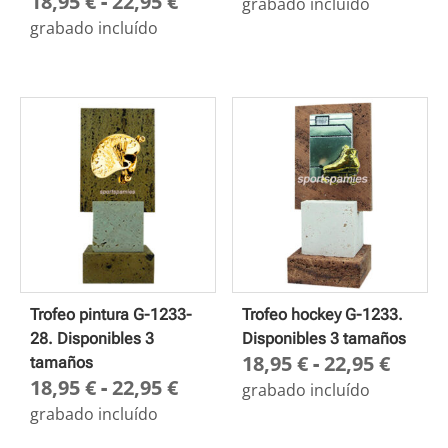
Rango
18,95
€
-
22,95
€
de
grabado incluído
de
preci
grabado incluído
precios:
desd
desde
22,20
18,95 €
hasta
hasta
26,75
22,95 €
Trofeo pintura G-1233-
Trofeo hockey G-1233.
28. Disponibles 3
Disponibles 3 tamaños
Rang
18,95
€
-
22,95
€
tamaños
Rango
18,95
€
-
22,95
€
de
grabado incluído
de
preci
grabado incluído
precios:
desd