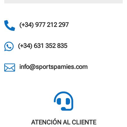

(+34) 977 212 297

(+34) 631 352 835

info@sportspamies.com

ATENCIÓN AL CLIENTE