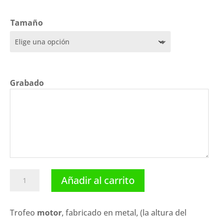
precios:
desde
11,95 €
Tamaño
hasta
13,65 €
Grabado
Trofeo
Añadir al carrito
motor
figura
F-
Trofeo
motor
, fabricado en metal, (la altura del