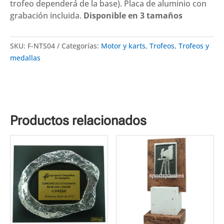
NTS04.
trofeo dependerá de la base). Placa de aluminio con
Disponibles
grabación incluida.
Disponible en 3 tamaños
3
tamaños
SKU:
F-NTS04
Categorías:
Motor y karts
,
Trofeos
,
Trofeos y
cantidad
medallas
Productos relacionados