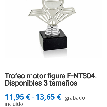
Trofeo motor figura F-NTS04.
Disponibles 3 tamaños
11,95
€
13,65
€
Rango
-
grabado
de
incluído