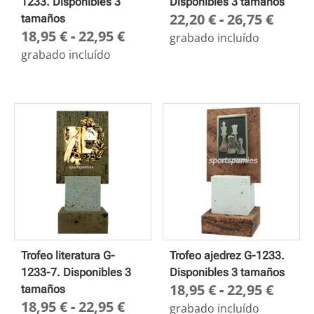
1233. Disponibles 3
Disponibles 3 tamaños
Rang
22,20
€
-
26,75
€
tamaños
Rango
18,95
€
-
22,95
€
de
grabado incluído
de
preci
grabado incluído
precios:
desd
desde
22,20
18,95 €
hasta
hasta
26,75
22,95 €
Trofeo literatura G-
Trofeo ajedrez G-1233.
1233-7. Disponibles 3
Disponibles 3 tamaños
Rang
18,95
€
-
22,95
€
tamaños
Rango
18,95
€
-
22,95
€
de
grabado incluído