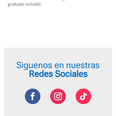
de
preci
grabado incluído
precios:
desd
desde
18,95
18,95 €
hasta
hasta
22,95
22,95 €
Siguenos en nuestras
Redes Sociales