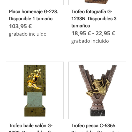
Placa homenaje G-228.
Trofeo fotografía G-
Disponible 1 tamaño
1233N. Disponibles 3
103,95
€
tamaños
Rang
18,95
€
-
22,95
€
grabado incluído
de
grabado incluído
preci
desd
18,95
hasta
22,95
Trofeo baile salón G-
Trofeo pesca C-6365.