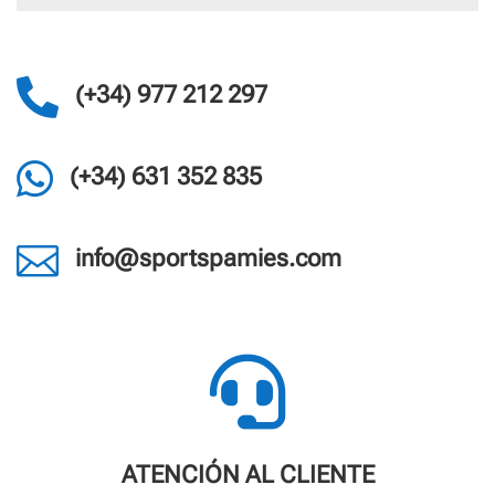

(+34) 977 212 297

(+34) 631 352 835

info@sportspamies.com

ATENCIÓN AL CLIENTE