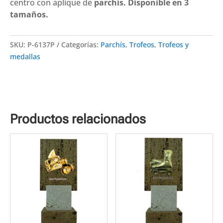
3
centro con aplique de
parchís.
Disponible en 3
tamaños
tamaños.
cantidad
SKU:
P-6137P
Categorías:
Parchís
,
Trofeos
,
Trofeos y
medallas
Productos relacionados