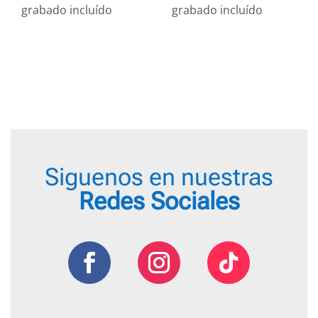
de
de
grabado incluído
grabado incluído
precios:
preci
desde
desd
18,95 €
18,95
hasta
hasta
22,95 €
22,95
Siguenos en nuestras
Redes Sociales