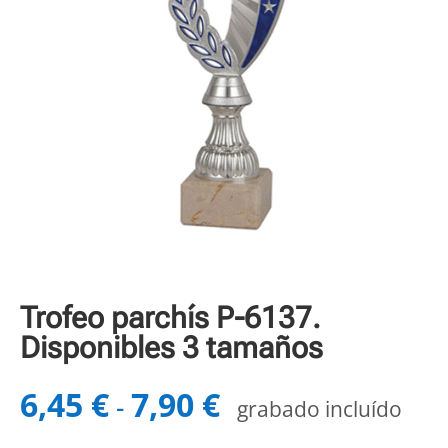
Trofeo parchís P-6137.
Disponibles 3 tamaños
6,45
€
7,90
€
Rango
-
grabado incluído
de