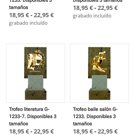
1233. Disponibles 3
Disponibles 3 tamaños
Rang
18,95
€
-
22,95
€
tamaños
Rango
18,95
€
-
22,95
€
de
grabado incluído
de
preci
grabado incluído
precios:
desd
desde
18,95
18,95 €
hasta
hasta
22,95
22,95 €
Trofeo literatura G-
Trofeo baile salón G-
1233-7. Disponibles 3
1233. Disponibles 3
tamaños
tamaños
Rango
Rang
18,95
€
-
22,95
€
18,95
€
-
22,95
€