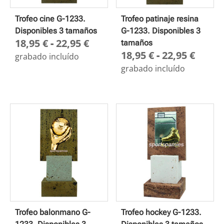
Trofeo cine G-1233.
Trofeo patinaje resina
Disponibles 3 tamaños
G-1233. Disponibles 3
Rango
18,95
€
-
22,95
€
tamaños
Rang
18,95
€
-
22,95
€
de
grabado incluído
de
precios:
grabado incluído
preci
desde
desd
18,95 €
18,95
hasta
hasta
22,95 €
22,95
Trofeo balonmano G-
Trofeo hockey G-1233.