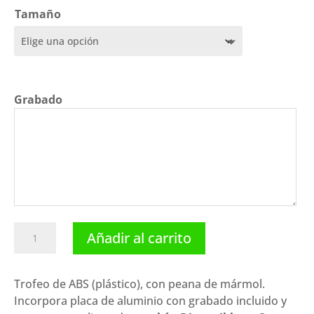
precios:
Tamaño
desde
6,45 €
hasta
7,90 €
Grabado
Trofeo
Añadir al carrito
parchís
P-
6137.
Trofeo de ABS (plástico), con peana de mármol.
Disponibles
Incorpora placa de aluminio con grabado incluido y