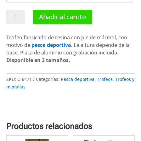
Trofeo
Añadir al carrito
pesca
C-
6471.
Trofeo fabricado de resina con pie de mármol, con
Disponibles
motivo de
pesca deportiva
. La altura depende de la
3
base. Placa de aluminio con grabación incluida.
tamaños
Disponible en 3 tamaños.
cantidad
SKU:
C-6471
Categorías:
Pesca deportiva
,
Trofeos
,
Trofeos y
medallas
Productos relacionados