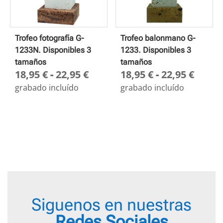
Trofeo fotografía G-
Trofeo balonmano G-
1233N. Disponibles 3
1233. Disponibles 3
tamaños
tamaños
Rango
Rang
18,95
€
-
22,95
€
18,95
€
-
22,95
€
de
de
grabado incluído
grabado incluído
precios:
preci
desde
desd
18,95 €
18,95
hasta
hasta
22,95 €
22,95
Siguenos en nuestras
Redes Sociales