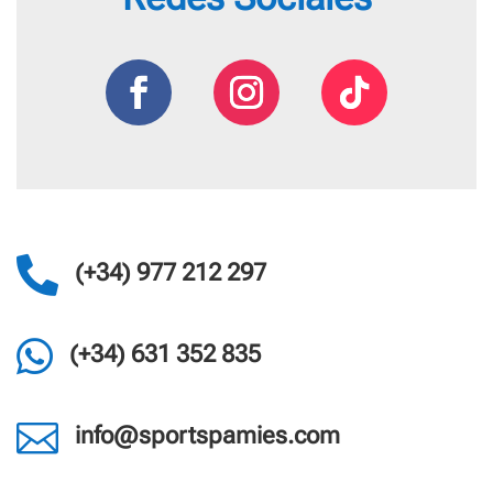

(+34) 977 212 297

(+34) 631 352 835

info@sportspamies.com