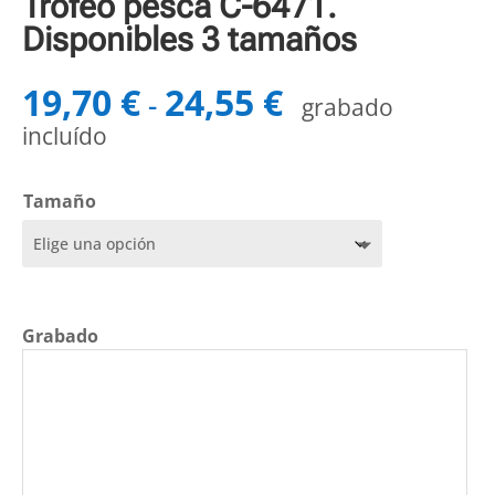
Trofeo pesca C-6471.
Disponibles 3 tamaños
19,70
€
24,55
€
Rango
-
grabado
de
incluído
precios:
desde
19,70 €
Tamaño
hasta
24,55 €
Grabado