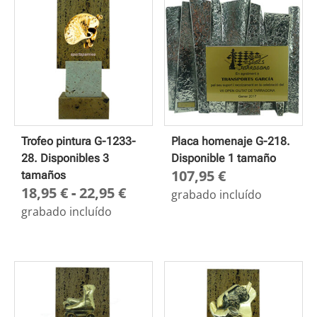
Trofeo pintura G-1233-
Placa homenaje G-218.
28. Disponibles 3
Disponible 1 tamaño
107,95
€
tamaños
Rango
18,95
€
-
22,95
€
grabado incluído
de
grabado incluído
precios:
desde
18,95 €
hasta
22,95 €