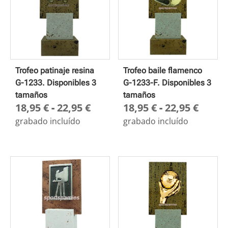
Trofeo patinaje resina
Trofeo baile flamenco
G-1233. Disponibles 3
G-1233-F. Disponibles 3
tamaños
tamaños
Rango
Rang
18,95
€
-
22,95
€
18,95
€
-
22,95
€
de
de
grabado incluído
grabado incluído
precios:
preci
desde
desd
18,95 €
18,95
hasta
hasta
22,95 €
22,95