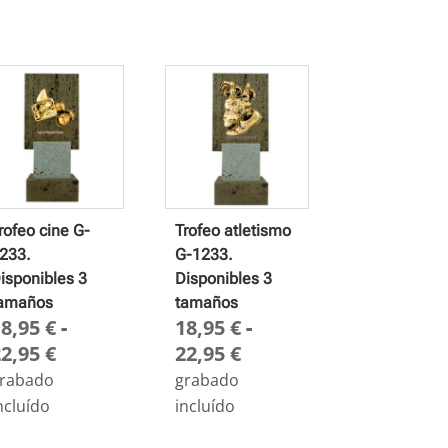
rofeo cine G-
Trofeo atletismo
233.
G-1233.
isponibles 3
Disponibles 3
amaños
tamaños
18,95
€
-
18,95
€
-
Rango
Rango
22,95
€
22,95
€
de
de
rabado
grabado
precios:
precios:
ncluído
incluído
desde
desde