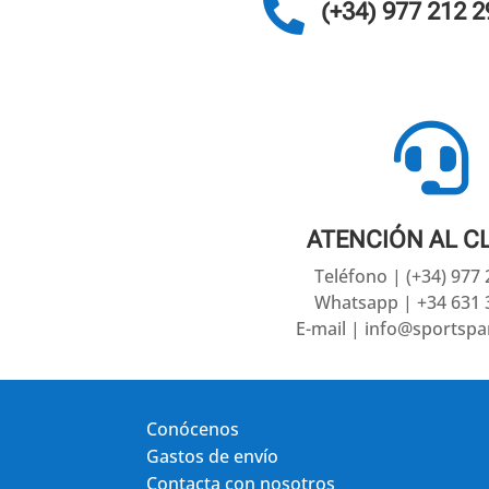

(+34) 977 212 2

ATENCIÓN AL C
Teléfono | (+34) 977
Whatsapp | +34 631 
E-mail | info@sportsp
Conócenos
Gastos de envío
Contacta con nosotros