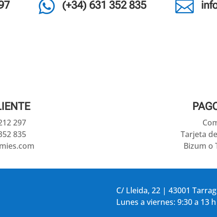


97
(+34) 631 352 835
in
LIENTE
PAG
 212 297
Com
352 835
Tarjeta d
amies.com
Bizum o 
C/ Lleida, 22 | 43001 Tarra
Lunes a viernes: 9:30 a 13 h