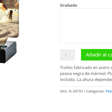
Grabado
Trofeo
Añadir al c
petanca
N-
Trofeo fabricado en acero
347331.
peana negra de mármol. Pla
Disponibles
incluida. La altura depende
3
tamaños
SKU:
N-34733
Categorías:
Pet
cantidad