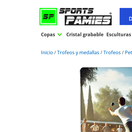
D
3
Copas
Cristal grabable
Esculturas
Inicio
/
Trofeos y medallas
/
Trofeos
/
Pe