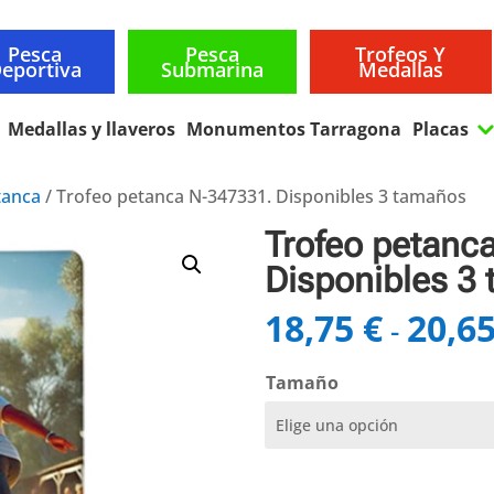
Pesca
Pesca
Trofeos Y
eportiva
Submarina
Medallas
Medallas y llaveros
Monumentos Tarragona
Placas
tanca
/ Trofeo petanca N-347331. Disponibles 3 tamaños
Trofeo petanc
Disponibles 3
18,75
€
20,6
-
Tamaño