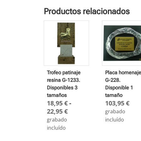
Productos relacionados
Trofeo patinaje
Placa homenaj
resina G-1233.
G-228.
Disponibles 3
Disponible 1
tamaños
tamaño
18,95
€
-
103,95
€
Rango
22,95
€
grabado
de
grabado
incluído
precios:
incluído
desde