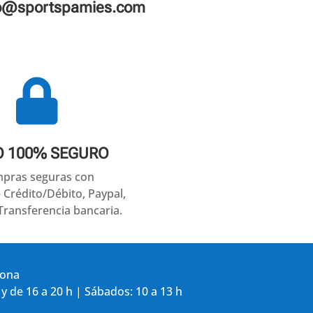
fo@sportspamies.com

O 100% SEGURO
pras seguras con
e Crédito/Débito, Paypal,
Transferencia bancaria.
gona
 y de 16 a 20 h | Sábados: 10 a 13 h