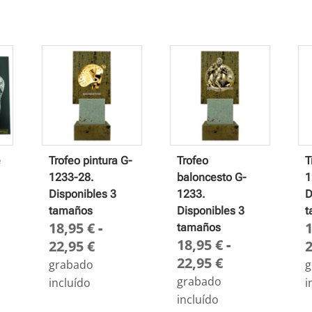
e
Trofeo pintura G-
Trofeo
T
1233-28.
baloncesto G-
1
Disponibles 3
1233.
D
tamaños
Disponibles 3
t
18,95
€
-
tamaños
18,95
€
-
Rango
22,95
€
Rango
22,95
€
de
grabado
g
de
precios:
grabado
incluído
i
precios:
desde
incluído