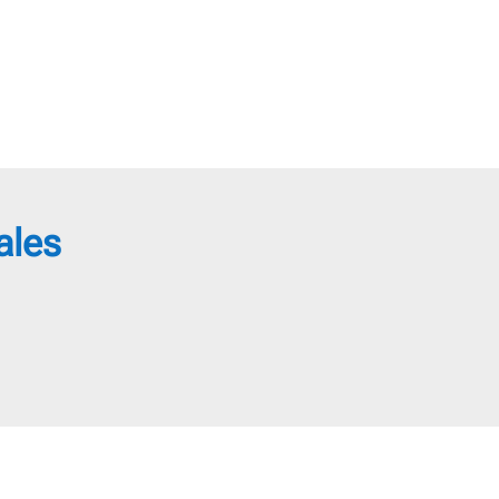
18,95 €
18,95 €
hasta
hasta
22,95 €
22,95 €
ales