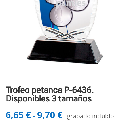
Trofeo petanca P-6436.
Disponibles 3 tamaños
6,65
€
9,70
€
Rango
-
grabado incluído
de