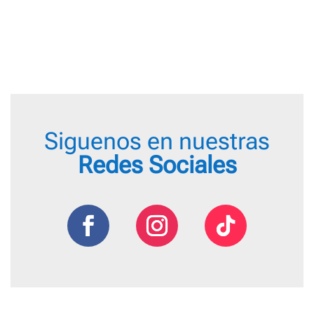
desde
22,20
18,95 €
hasta
hasta
26,75
22,95 €
Siguenos en nuestras
Redes Sociales