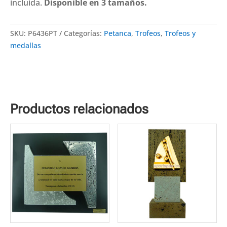
3
incluida.
Disponible en 3 tamaños.
tamaños
cantidad
SKU:
P6436PT
Categorías:
Petanca
,
Trofeos
,
Trofeos y
medallas
Productos relacionados