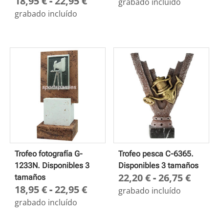
Rango
18,95
€
-
22,95
€
de
grabado incluído
de
preci
grabado incluído
precios:
desd
desde
18,95
18,95 €
hasta
hasta
22,95
22,95 €
Trofeo fotografía G-
Trofeo pesca C-6365.
1233N. Disponibles 3
Disponibles 3 tamaños
Rang
22,20
€
-
26,75
€
tamaños
Rango
18,95
€
-
22,95
€
de
grabado incluído
de
preci
grabado incluído
precios:
desd