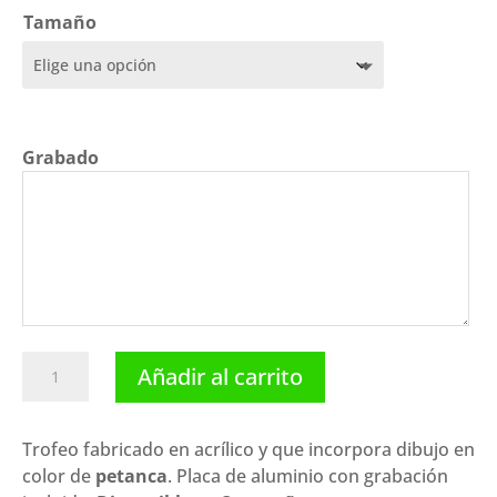
precios:
Tamaño
desde
6,65 €
hasta
9,70 €
Grabado
Trofeo
Añadir al carrito
petanca
P-
6436.
Trofeo fabricado en acrílico y que incorpora dibujo en
Disponibles
color de
petanca
. Placa de aluminio con grabación