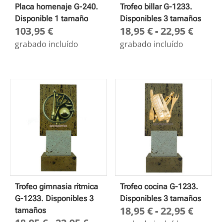
Placa homenaje G-240.
Trofeo billar G-1233.
Disponible 1 tamaño
Disponibles 3 tamaños
Rang
103,95
€
18,95
€
-
22,95
€
de
grabado incluído
grabado incluído
preci
desd
18,95
hasta
22,95
Trofeo gimnasia rítmica
Trofeo cocina G-1233.
G-1233. Disponibles 3
Disponibles 3 tamaños
Rang
18,95
€
-
22,95
€
tamaños