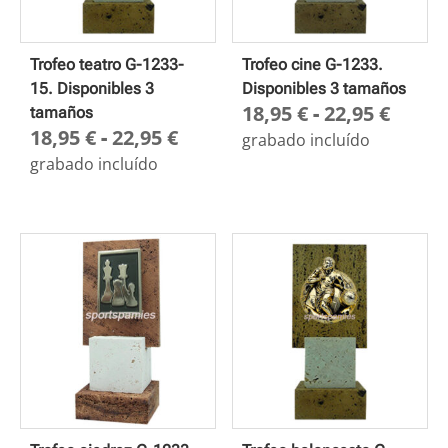
Trofeo teatro G-1233-
Trofeo cine G-1233.
15. Disponibles 3
Disponibles 3 tamaños
Rang
18,95
€
-
22,95
€
tamaños
Rango
18,95
€
-
22,95
€
de
grabado incluído
de
preci
grabado incluído
precios:
desd
desde
18,95
18,95 €
hasta
hasta
22,95
22,95 €