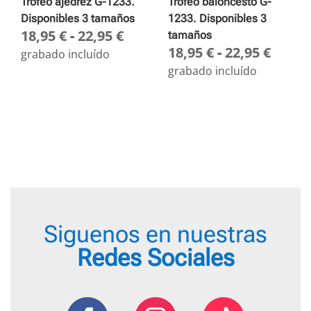
Trofeo ajedrez G-1233.
Trofeo baloncesto G-
Disponibles 3 tamaños
1233. Disponibles 3
Rango
18,95
€
-
22,95
€
tamaños
Rang
18,95
€
-
22,95
€
de
grabado incluído
de
precios:
grabado incluído
preci
desde
desd
18,95 €
18,95
hasta
hasta
22,95 €
22,95
Siguenos en nuestras
Redes Sociales