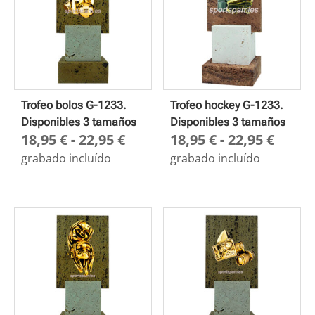
Trofeo bolos G-1233.
Trofeo hockey G-1233.
Disponibles 3 tamaños
Disponibles 3 tamaños
Rango
Rang
18,95
€
-
22,95
€
18,95
€
-
22,95
€
de
de
grabado incluído
grabado incluído
precios:
preci
desde
desd
18,95 €
18,95
hasta
hasta
22,95 €
22,95