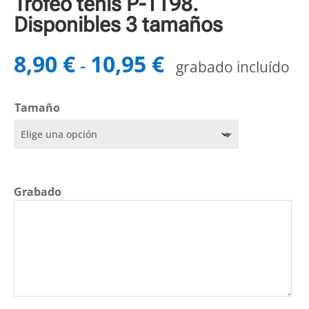
Trofeo tenis P-1198.
Disponibles 3 tamaños
8,90
€
10,95
€
Rango
-
grabado incluído
de
precios:
Tamaño
desde
8,90 €
hasta
10,95 €
Grabado