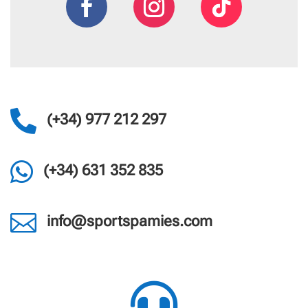

(+34) 977 212 297

(+34) 631 352 835

info@sportspamies.com
