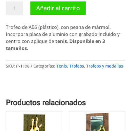
Trofeo
Añadir al carrito
tenis
P-
1198.
Trofeo de ABS (plástico), con peana de mármol.
Disponibles
Incorpora placa de aluminio con grabado incluido y
3
centro con aplique de
tenis
.
Disponible en 3
tamaños
tamaños.
cantidad
SKU:
P-1198
Categorías:
Tenis
,
Trofeos
,
Trofeos y medallas
Productos relacionados