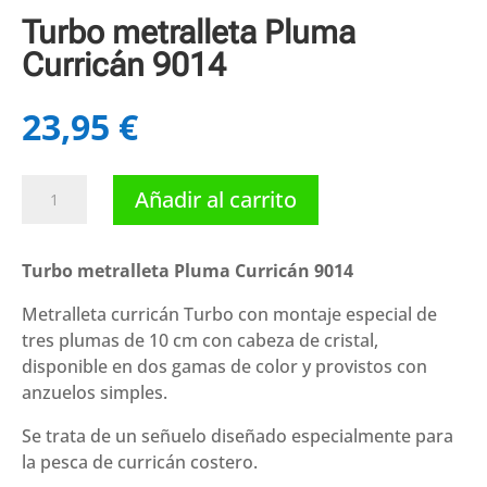
Turbo metralleta Pluma
Curricán 9014
23,95
€
Turbo
Añadir al carrito
metralleta
Pluma
Curricán
Turbo metralleta Pluma Curricán 9014
9014
Metralleta curricán Turbo con montaje especial de
cantidad
tres plumas de 10 cm con cabeza de cristal,
disponible en dos gamas de color y provistos con
anzuelos simples.
Se trata de un señuelo diseñado especialmente para
la pesca de curricán costero.