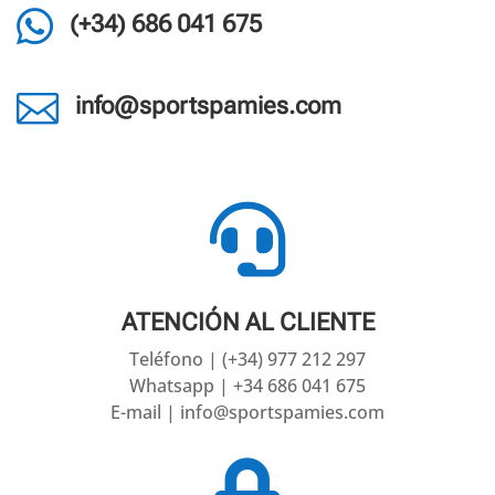

(+34) 686 041 675

info@sportspamies.com

ATENCIÓN AL CLIENTE
Teléfono | (+34) 977 212 297
Whatsapp | +34 686 041 675
E-mail | info@sportspamies.com