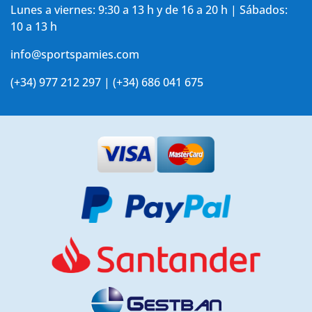
Lunes a viernes: 9:30 a 13 h y de 16 a 20 h | Sábados:
10 a 13 h
info@sportspamies.com
(+34) 977 212 297 | (+34) 686 041 675