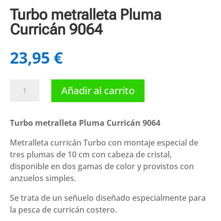
Turbo metralleta Pluma
Curricán 9064
23,95
€
Turbo
Añadir al carrito
metralleta
Pluma
Curricán
Turbo metralleta Pluma Curricán 9064
9064
Metralleta curricán Turbo con montaje especial de
cantidad
tres plumas de 10 cm con cabeza de cristal,
disponible en dos gamas de color y provistos con
anzuelos simples.
Se trata de un señuelo diseñado especialmente para
la pesca de curricán costero.