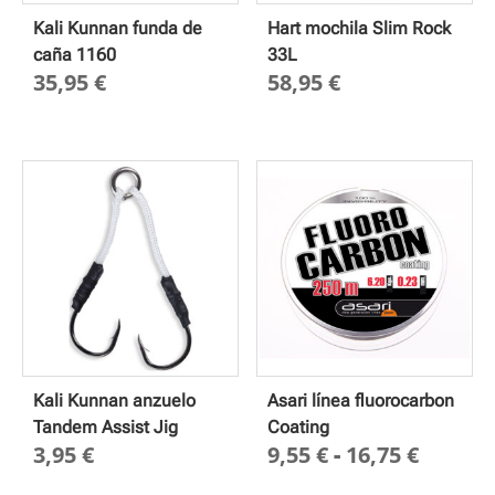
Kali Kunnan funda de
Hart mochila Slim Rock
caña 1160
33L
35,95
€
58,95
€
Kali Kunnan anzuelo
Asari línea fluorocarbon
Tandem Assist Jig
Coating
Rango
3,95
€
9,55
€
-
16,75
€
de