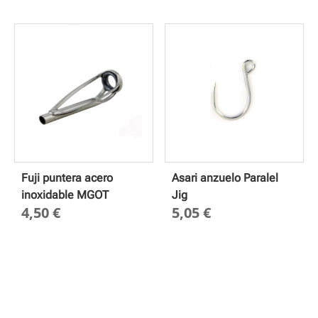
precio
desde
9,55 €
hasta
16,75 
Fuji puntera acero
Asari anzuelo Paralel
inoxidable MGOT
Jig
4,50
€
5,05
€