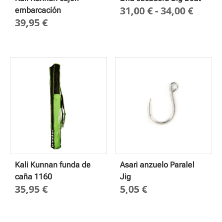
Rang
31,00
€
-
34,00
€
embarcación
39,95
€
de
preci
desd
31,00
hasta
34,00
Kali Kunnan funda de
Asari anzuelo Paralel
caña 1160
Jig
35,95
€
5,05
€