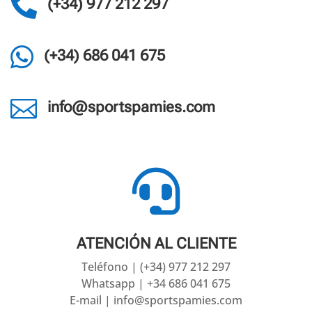

(+34) 977 212 297

(+34) 686 041 675

info@sportspamies.com

ATENCIÓN AL CLIENTE
Teléfono | (+34) 977 212 297
Whatsapp | +34 686 041 675
E-mail | info@sportspamies.com