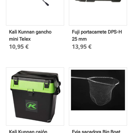
Kali Kunnan gancho
Fuji portacarrete DPS-H
mini Telex
25 mm
10,95
€
13,95
€
Kali Kunnan cajón
Evia sacadora Big Boat