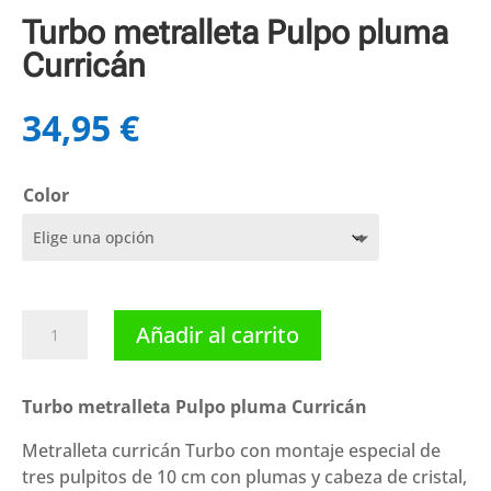
Turbo metralleta Pulpo pluma
Curricán
34,95
€
Color
Turbo
Añadir al carrito
metralleta
Pulpo
pluma
Turbo metralleta Pulpo pluma Curricán
Curricán
Metralleta curricán Turbo con montaje especial de
cantidad
tres pulpitos de 10 cm con plumas y cabeza de cristal,