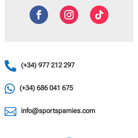

(+34) 977 212 297

(+34) 686 041 675

info@sportspamies.com