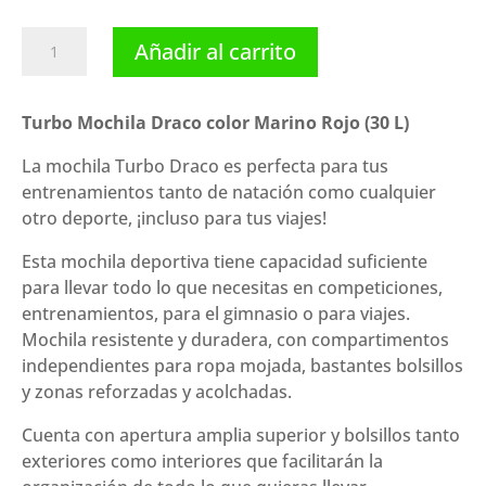
Turbo
Añadir al carrito
Mochila
Draco
color
Turbo Mochila Draco color Marino Rojo (30 L)
Marino
La mochila Turbo Draco es perfecta para tus
Rojo
entrenamientos tanto de natación como cualquier
(30
otro deporte, ¡incluso para tus viajes!
L)
cantidad
Esta mochila deportiva tiene capacidad suficiente
para llevar todo lo que necesitas en competiciones,
entrenamientos, para el gimnasio o para viajes.
Mochila resistente y duradera, con compartimentos
independientes para ropa mojada, bastantes bolsillos
y zonas reforzadas y acolchadas.
Cuenta con apertura amplia superior y bolsillos tanto
exteriores como interiores que facilitarán la