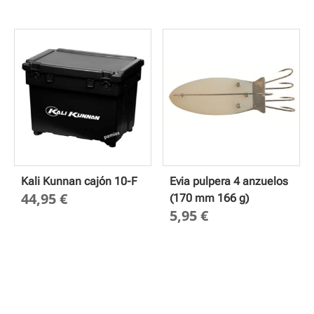
desde
31,00 €
hasta
34,00 €
Kali Kunnan cajón 10-F
Evia pulpera 4 anzuelos
44,95
€
(170 mm 166 g)
5,95
€