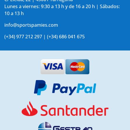
Lunes a viernes: 9:30 a 13 h y de 16 a 20 h | Sábados:
10 a 13 h
info@sportspamies.com
(+34) 977 212 297 | (+34) 686 041 675