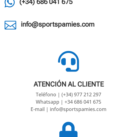

(+34) 686 041 675

info@sportspamies.com

ATENCIÓN AL CLIENTE
Teléfono | (+34) 977 212 297
Whatsapp | +34 686 041 675
E-mail | info@sportspamies.com
