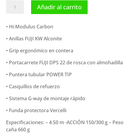
Vercelli
Añadir al carrito
caña
Enygma
Besta
• Hi-Modulus Carbon
(4.50
• Anillas FUJI KW Alconite
m)
cantidad
• Grip ergonómico en contera
• Portacarrete FUJI DPS 22 de rosca con almohadilla
• Puntera tubular POWER TIP
• Casquillos de refuerzo
• Sistema G-way de montaje rápido
• Funda protectora Vercelli
Especificaciones: – 4.50 m -ACCIÓN 150/300 g – Peso
caña 660 g