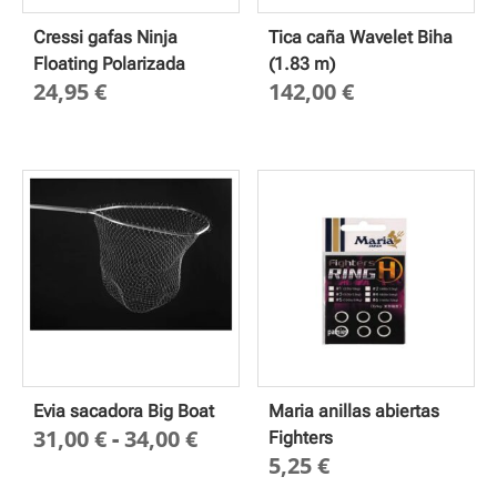
Cressi gafas Ninja
Tica caña Wavelet Biha
Floating Polarizada
(1.83 m)
24,95
€
142,00
€
Evia sacadora Big Boat
Maria anillas abiertas
Rango
31,00
€
-
34,00
€
Fighters
5,25
€
de
precios: