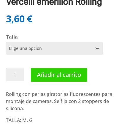
Vercelli emerillón Rolling
3,60
€
Talla
Vercelli
Añadir al carrito
emerillón
Rolling
cantidad
Rolling con perlas giratorias fluorescentes para
montaje de cametas. Se fija con 2 stoppers de
silicona.
TALLA: M, G