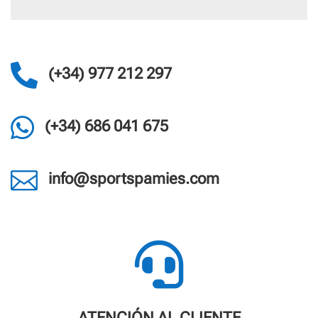

(+34) 977 212 297

(+34) 686 041 675

info@sportspamies.com

ATENCIÓN AL CLIENTE