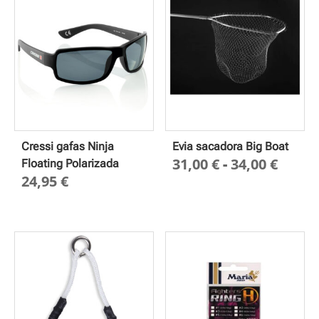
Cressi gafas Ninja
Evia sacadora Big Boat
Rang
31,00
€
-
34,00
€
Floating Polarizada
24,95
€
de
preci
desd
31,00
hasta
34,00