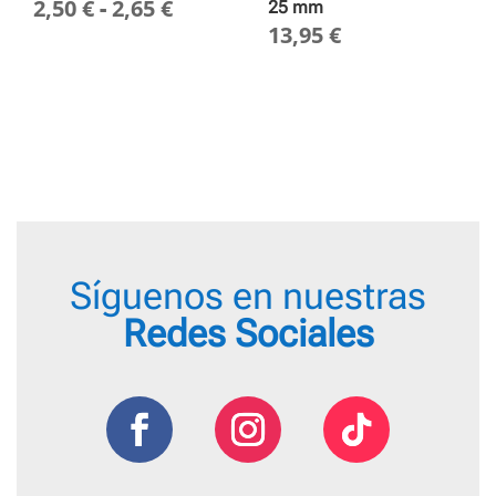
Rango
2,50
€
-
2,65
€
25 mm
13,95
€
de
precios:
desde
2,50 €
hasta
2,65 €
Síguenos en nuestras
Redes Sociales