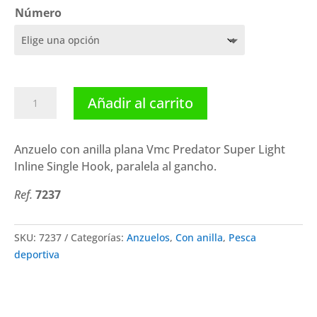
Número
Vmc
Añadir al carrito
anzuelo
Predator
Super
Anzuelo con anilla plana Vmc Predator Super Light
Light
Inline Single Hook, paralela al gancho.
Inline
Ref.
7237
Single
Hook
cantidad
SKU:
7237
Categorías:
Anzuelos
,
Con anilla
,
Pesca
deportiva