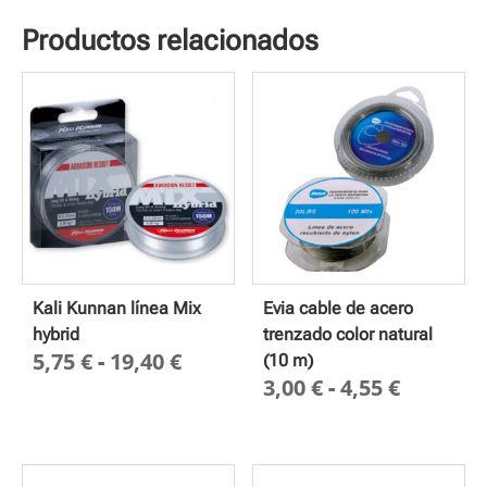
Productos relacionados
Kali Kunnan línea Mix
Evia cable de acero
hybrid
trenzado color natural
Rango
5,75
€
-
19,40
€
(10 m)
Rango
3,00
€
-
4,55
€
de
de
precios:
precios
desde
desde
5,75 €