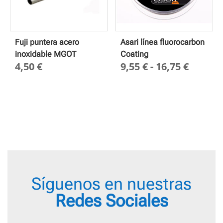
Fuji puntera acero
Asari línea fluorocarbon
inoxidable MGOT
Coating
Rango
4,50
€
9,55
€
-
16,75
€
de
precio
desde
9,55 €
hasta
16,75 
Síguenos en nuestras
Redes Sociales