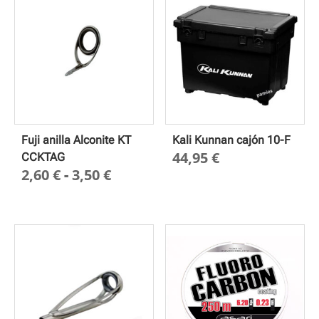
3,00 €
hasta
hasta
19,40 €
4,55 €
Fuji anilla Alconite KT
Kali Kunnan cajón 10-F
44,95
€
CCKTAG
Rango
2,60
€
-
3,50
€
de
precios:
desde
2,60 €
hasta
3,50 €