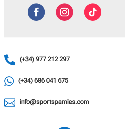

(+34) 977 212 297

(+34) 686 041 675

info@sportspamies.com