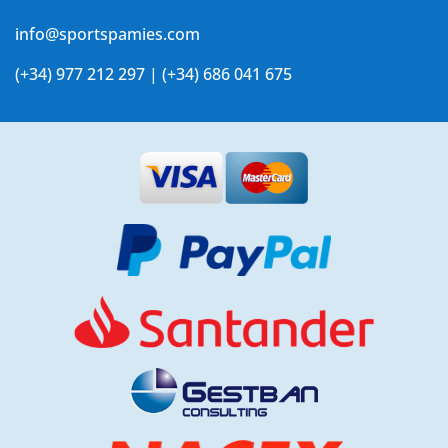
info@sportspamies.com
(+34) 977 212 297 | (+34) 686 041 675