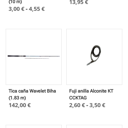
13,95
€
(10 m)
Rango
3,00
€
-
4,55
€
de
precios:
desde
3,00 €
hasta
4,55 €
Tica caña Wavelet Biha
Fuji anilla Alconite KT
(1.83 m)
CCKTAG
Rango
142,00
€
2,60
€
-
3,50
€
de
precios
desde