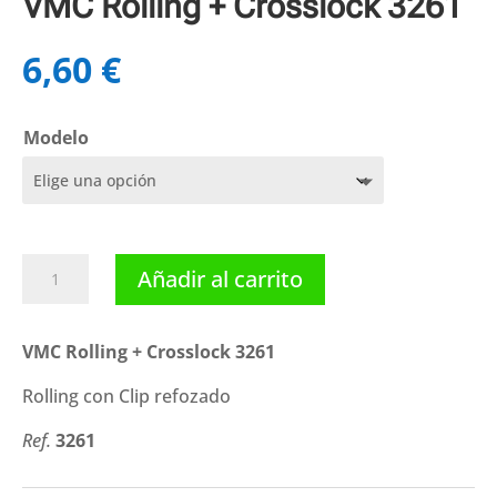
VMC Rolling + Crosslock 3261
6,60
€
Modelo
VMC
Añadir al carrito
Rolling
+
Crosslock
VMC Rolling + Crosslock 3261
3261
Rolling con Clip refozado
cantidad
Ref.
3261