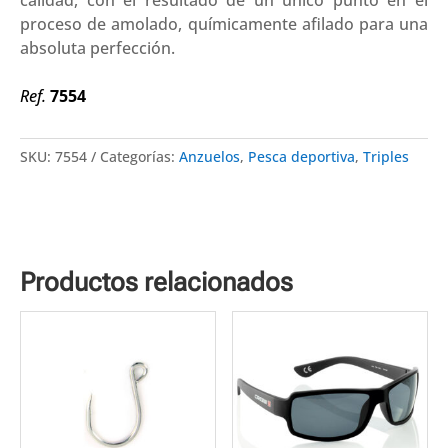
Treble
proceso de amolado, químicamente afilado para una
(5
absoluta perfección.
unidades)
cantidad
Ref.
7554
SKU:
7554
Categorías:
Anzuelos
,
Pesca deportiva
,
Triples
Productos relacionados