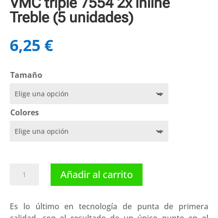
VMC triple 7554 2x inline
Treble (5 unidades)
6,25
€
Tamaño
Colores
VMC
Añadir al carrito
triple
7554
2x
Es lo último en tecnología de punta de primera
inline
calidad, con el resultado de un único punto en el