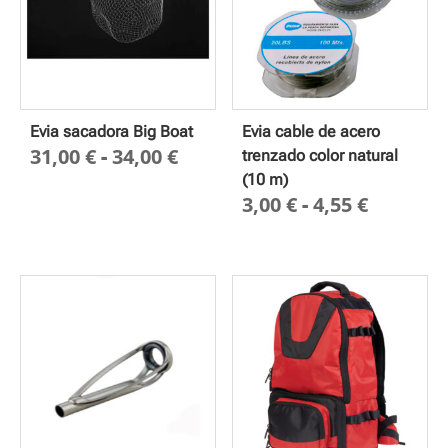
Evia sacadora Big Boat
Evia cable de acero
Rango
31,00
€
-
34,00
€
trenzado color natural
de
(10 m)
Rango
3,00
€
-
4,55
€
precios:
de
desde
precios
31,00 €
desde
hasta
3,00 €
34,00 €
hasta
4,55 €