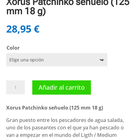
Xorus Patchinko señuelo (125
mm 18 g)
28,95
€
Color
Xorus
Añadir al carrito
Patchinko
señuelo
(125
Xorus Patchinko señuelo (125 mm 18 g)
mm
Gran puesto entre los pescadores de agua salada,
18
uno de los paseantes con el que ya han pescado o
g)
van a empezar en el mundo del Ligth / Medium
cantidad