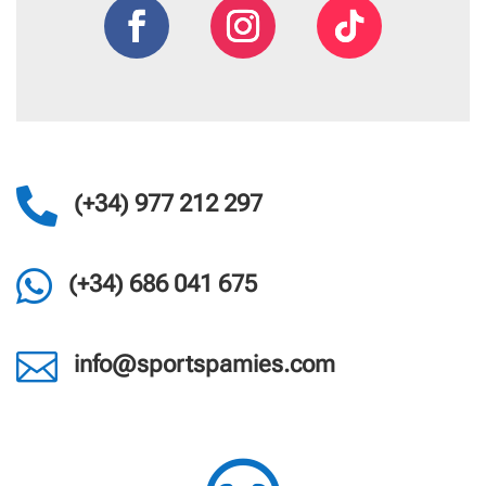

(+34) 977 212 297

(+34) 686 041 675

info@sportspamies.com