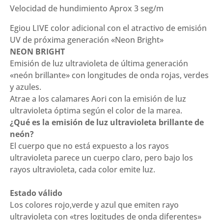
Velocidad de hundimiento Aprox 3 seg/m
Bright
3.0
Egiou LIVE color adicional con el atractivo de emisión
(90
UV de próxima generación «Neon Bright»
mm
NEON BRIGHT
15
Emisión de luz ultravioleta de última generación
g)
«neón brillante» con longitudes de onda rojas, verdes
cantidad
y azules.
Atrae a los calamares Aori
con la emisión de luz
ultravioleta óptima según el color de la marea.
¿Qué es la emisión de luz ultravioleta brillante de
neón?
El cuerpo que no está expuesto a los rayos
ultravioleta parece un cuerpo claro, pero bajo los
rayos ultravioleta, cada color emite luz.
Estado válido
Los colores rojo,verde y azul que emiten rayo
ultravioleta con «tres logitudes de onda diferentes»