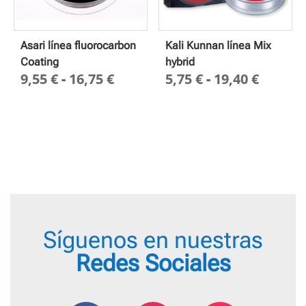
Asari línea fluorocarbon
Kali Kunnan línea Mix
Coating
hybrid
Rango
Rango
9,55
€
-
16,75
€
5,75
€
-
19,40
€
de
de
precios:
precio
desde
desde
9,55 €
5,75 €
hasta
hasta
16,75 €
19,40 
Síguenos en nuestras
Redes Sociales