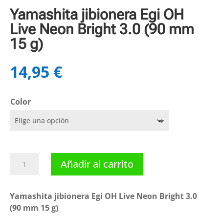
Yamashita jibionera Egi OH
Live Neon Bright 3.0 (90 mm
15 g)
14,95
€
Color
Yamashita
Añadir al carrito
jibionera
Egi
OH
Yamashita jibionera Egi OH Live Neon Bright 3.0
Live
(90 mm 15 g)
Neon