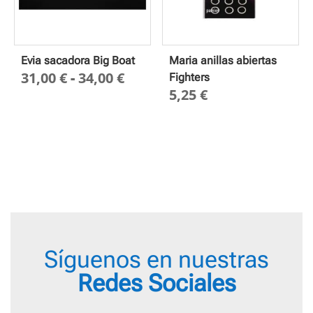
Evia sacadora Big Boat
Maria anillas abiertas
Rango
31,00
€
-
34,00
€
Fighters
5,25
€
de
precios:
desde
31,00 €
hasta
34,00 €
Síguenos en nuestras
Redes Sociales