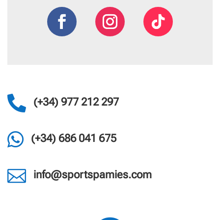

(+34) 977 212 297

(+34) 686 041 675

info@sportspamies.com