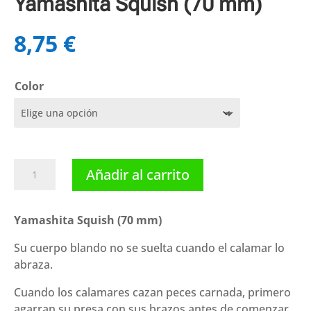
Yamashita Squish (70 mm)
8,75
€
Color
Yamashita
Añadir al carrito
Squish
(70
mm)
Yamashita Squish (70 mm)
cantidad
Su cuerpo blando no se suelta cuando el calamar lo
abraza.
Cuando los calamares cazan peces carnada, primero
agarran su presa con sus brazos antes de comenzar