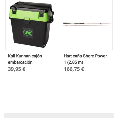
31,00
hasta
34,00
Kali Kunnan cajón
Hart caña Shore Power
embarcación
1 (2.85 m)
39,95
€
166,75
€