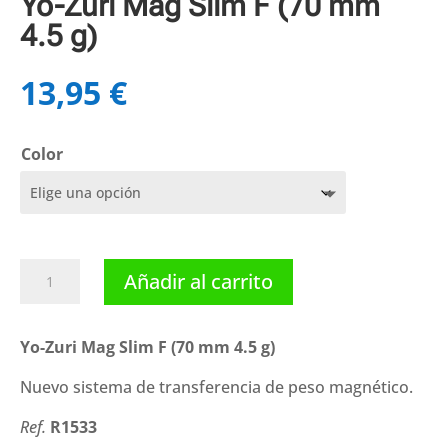
Yo-Zuri Mag Slim F (70 mm
4.5 g)
13,95
€
Color
Yo-
Añadir al carrito
Zuri
Mag
Slim
Yo-Zuri Mag Slim F (70 mm 4.5 g)
F
Nuevo sistema de transferencia de peso magnético.
(70
mm
Ref.
R1533
4.5