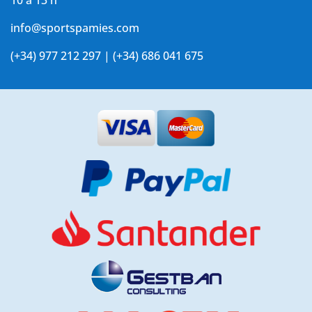
10 a 13 h
info@sportspamies.com
(+34) 977 212 297 | (+34) 686 041 675