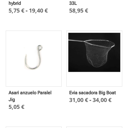
hybrid
33L
Rango
5,75
€
-
19,40
€
58,95
€
de
precios:
desde
5,75 €
hasta
19,40 €
Asari anzuelo Paralel
Evia sacadora Big Boat
Rang
31,00
€
-
34,00
€
Jig
5,05
€
de
preci
desd