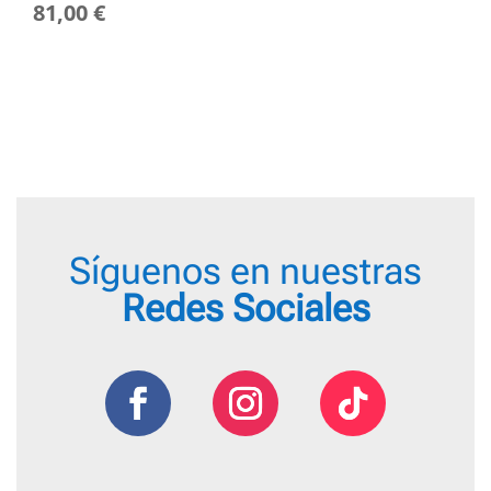
81,00
€
de
preci
desd
31,00
hasta
34,00
Síguenos en nuestras
Redes Sociales