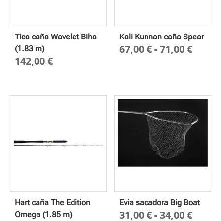
Tica caña Wavelet Biha
Kali Kunnan caña Spear
Rang
67,00
€
-
71,00
€
(1.83 m)
142,00
€
de
preci
desd
67,00
hasta
71,00
Hart caña The Edition
Evia sacadora Big Boat
Rang
31,00
€
-
34,00
€
Omega (1.85 m)