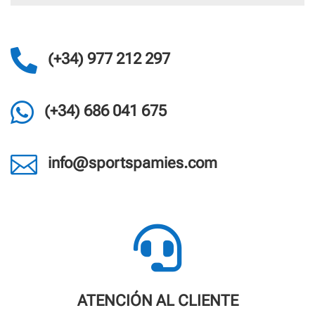

(+34) 977 212 297

(+34) 686 041 675

info@sportspamies.com

ATENCIÓN AL CLIENTE