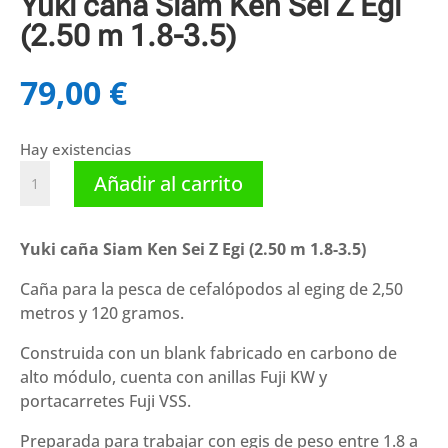
Yuki caña Siam Ken Sei Z Egi
(2.50 m 1.8-3.5)
79,00
€
Hay existencias
Yuki
Añadir al carrito
caña
Siam
Ken
Yuki caña Siam Ken Sei Z Egi (2.50 m 1.8-3.5)
Sei
Caña para la pesca de cefalópodos al eging de 2,50
Z
metros y 120 gramos.
Egi
(2.50
Construida con un blank fabricado en carbono de
m
alto módulo, cuenta con anillas Fuji KW y
1.8-
portacarretes Fuji VSS.
3.5)
cantidad
Preparada para trabajar con egis de peso entre 1.8 a