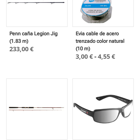
Penn caña Legion Jig
Evia cable de acero
(1.83 m)
trenzado color natural
233,00
€
(10 m)
Rango
3,00
€
-
4,55
€
de
precios
desde
3,00 €
hasta
4,55 €