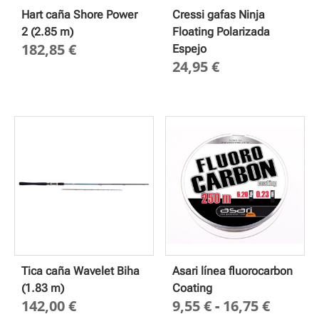
Hart caña Shore Power
Cressi gafas Ninja
2 (2.85 m)
Floating Polarizada
182,85
€
Espejo
24,95
€
Tica caña Wavelet Biha
Asari línea fluorocarbon
(1.83 m)
Coating
Rango
142,00
€
9,55
€
-
16,75
€