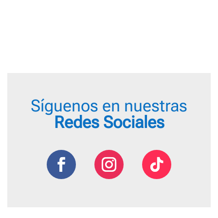
de
precio
desde
9,55 €
hasta
16,75 
Síguenos en nuestras
Redes Sociales