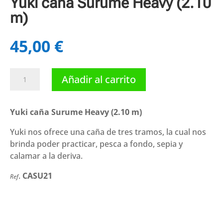
Yuki caña Surume Heavy (2.10
m)
45,00
€
Yuki
Añadir al carrito
caña
Surume
Heavy
Yuki caña Surume Heavy (2.10 m)
(2.10
Yuki
nos ofrece una caña de tres tramos, la cual nos
m)
brinda poder practicar, pesca a fondo, sepia y
cantidad
calamar a la deriva.
.
CASU21
Ref