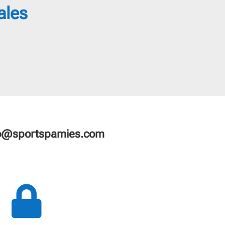
ales
fo@sportspamies.com
