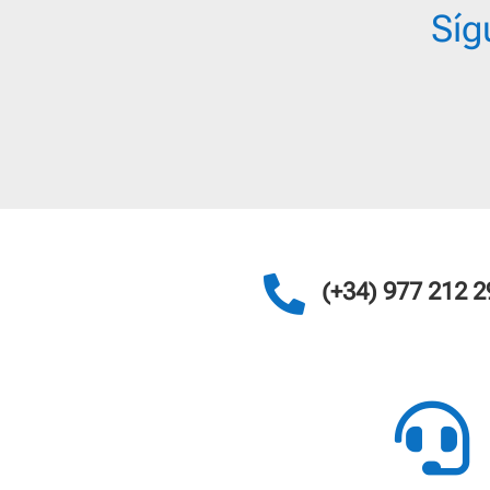
Síg

(+34) 977 212 2
