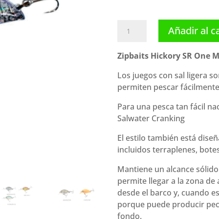
Zipbaits
Añadir al c
Hickory
SR
Zipbaits Hickory SR One M
One
Meter
Los juegos con sal ligera s
(34
permiten pescar fácilmente 
mm
Para una pesca tan fácil n
3.2
Salwater Cranking
g)
cantidad
El estilo también está dise
incluidos terraplenes, bote
Mantiene un alcance sólido 
permite llegar a la zona de
desde el barco y, cuando est
porque puede producir pece
fondo.