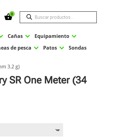
Búsqueda
0
de
productos
3
3
3
Cañas
Equipamiento
3
3
neas de pesca
Patos
Sondas
mm 3.2 g)
ry SR One Meter (34