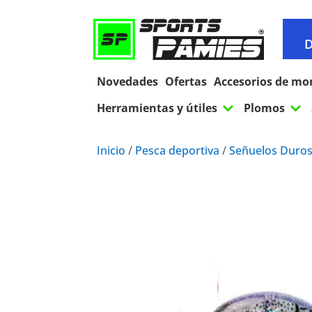
D
Novedades
Ofertas
Accesorios de mo
3
3
Herramientas y útiles
Plomos
Inicio
/
Pesca deportiva
/
Señuelos Duro