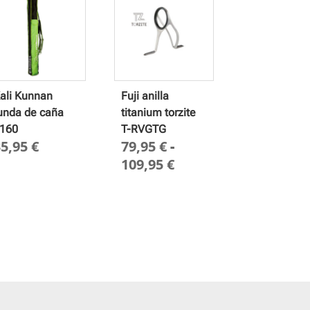
ali Kunnan
Fuji anilla
unda de caña
titanium torzite
160
T-RVGTG
35,95
€
79,95
€
-
Rango
109,95
€
de
precios:
desde
79,95 €
hasta
109,95 €