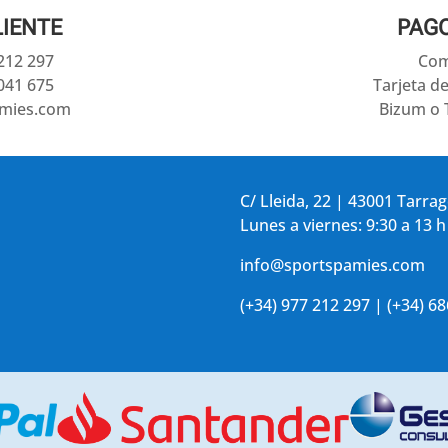
LIENTE
PAG
 212 297
Com
041 675
Tarjeta d
amies.com
Bizum o 
C/ Lleida, 22 | 43001 Tarra
Lunes a viernes: 9:30 a 13 h
info@sportspamies.com
(+34) 977 212 297 | (+34) 6