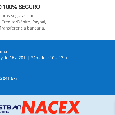
O 100% SEGURO
pras seguras con
e Crédito/Débito, Paypal,
Transferencia bancaria.
gona
 y de 16 a 20 h | Sábados: 10 a 13 h
86 041 675