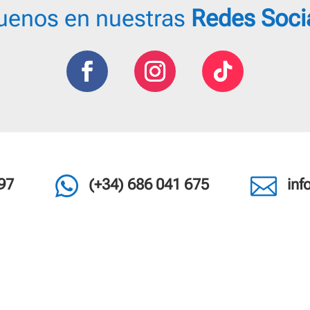
uenos en nuestras
Redes Soci


97
(+34) 686 041 675
in