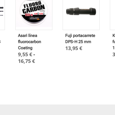
Asari línea
Fuji portacarrete
K
3
fluorocarbon
DPS-H 25 mm
f
13,95
€
Coating
1
9,55
€
-
Rango
16,75
€
de
precios:
desde
9,55 €
hasta
16,75 €