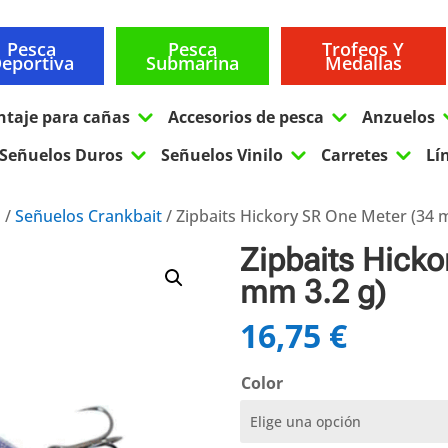
Pesca
Pesca
Trofeos Y
eportiva
Submarina
Medallas
3
3
ntaje para cañas
Accesorios de pesca
Anzuelos
3
3
3
Señuelos Duros
Señuelos Vinilo
Carretes
Lí
s
/
Señuelos Crankbait
/ Zipbaits Hickory SR One Meter (34 
Zipbaits Hicko
mm 3.2 g)
16,75
€
Color