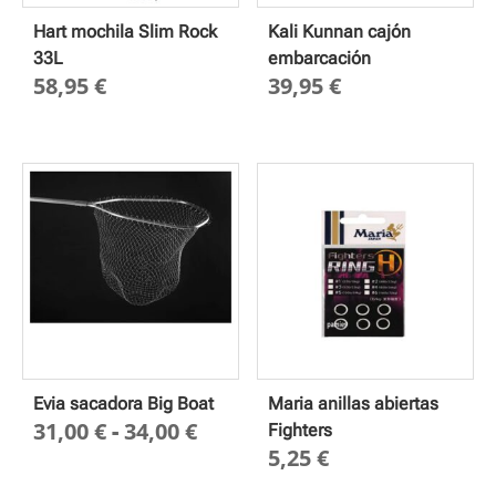
Hart mochila Slim Rock
Kali Kunnan cajón
33L
embarcación
58,95
€
39,95
€
Evia sacadora Big Boat
Maria anillas abiertas
Rango
31,00
€
-
34,00
€
Fighters
5,25
€
de
precios: