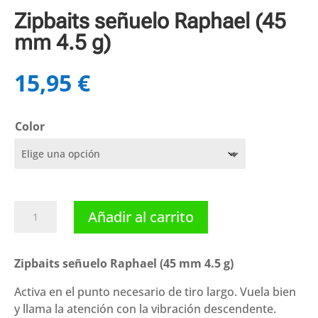
Zipbaits señuelo Raphael (45
mm 4.5 g)
15,95
€
Color
Zipbaits
Añadir al carrito
señuelo
Raphael
(45
Zipbaits señuelo Raphael (45 mm 4.5 g)
mm
Activa en el punto necesario de tiro largo. Vuela bien
4.5
y llama la atención con la vibración descendente.
g)