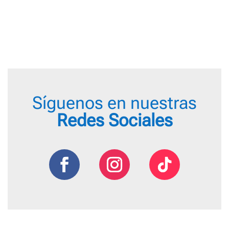
desde
31,00 €
hasta
34,00 €
Síguenos en nuestras
Redes Sociales